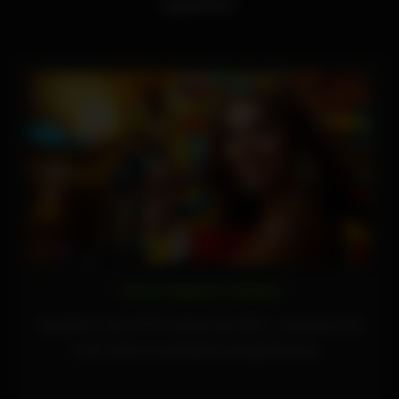
jogadores:
Caça-níqueis (slots)
Opções com RTP acima de 95%, recursos de
free spins e jackpots progressivos.