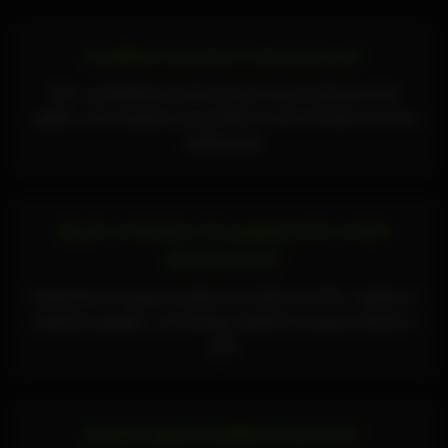
O p9bet Cassino é licenciado?
Sim, a plataforma opera sob licença internacional
válida, com auditorias em RNG e transmissões ao vivo
certificadas.
Quais métodos de pagamento estão
disponíveis?
Depósitos e saques podem ser feitos via Pix, cartões e
carteiras digitais, com tempo médio de saque inferior a
24h.
Existe App do p9bet Cassino?