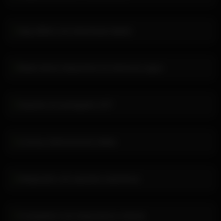
App p9bet com download rápido
Modo demo disponível em diversos jogos
Suporte em português 24/7
Licença internacional válida
Integração com apostas esportivas
Compatível com dispositivos móveis