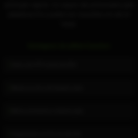
promoção vigente. Os saques são processados ​​pela
plataforma Pix e podem ser concluídos em até 24
horas.
Vantagens do p9bet Cassino:
Slots com RTP acima de 95%
Mesas ao vivo com dealers reais
Bônus exclusivos e rollover justo
Pagamentos via Pix em até 24h