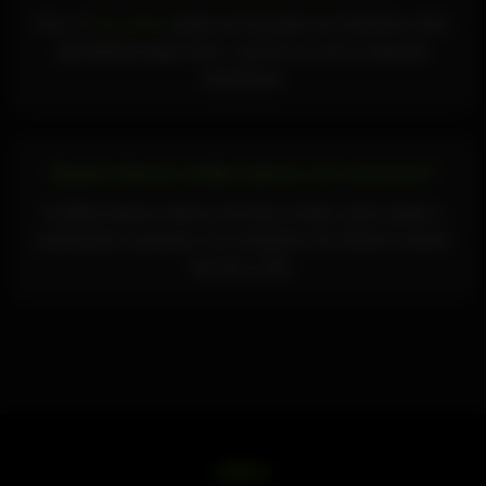
Sim. O
App p9bet
pode ser baixado em Android e iOS,
permitindo jogar slots, cassino ao vivo e apostas
esportivas.
Quais bônus estão ativos no Cassino?
O p9bet oferece bônus de boas-vindas, giros grátis e
promoções sazonais. As condições de rollover variam
de 20x a 35x.
p9bet