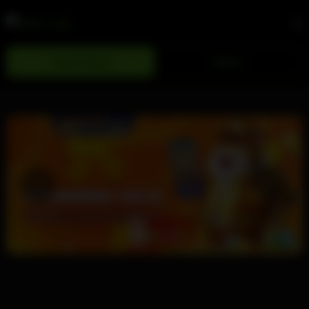
App Download
Registro