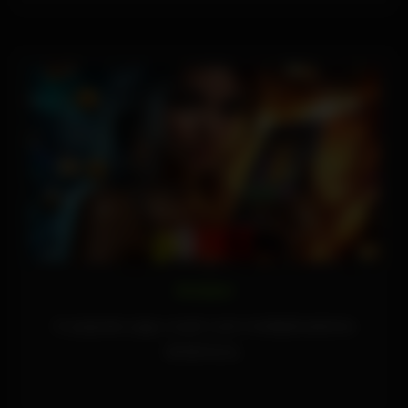
Aviator
O popular jogo crash com multiplicadores
dinâmicos.