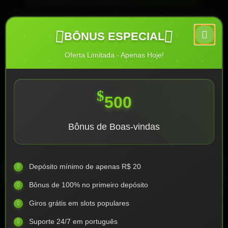
De acordo com análise do
Gambling.com
,
provedores licenciados oferecem maior segurança
aos usuários, já que utilizam geradores de números
BÔNUS ESPECIAL
aleatórios (RNG) auditados.
Oferta Limitada - Apenas Hoje!
REGISTER AND PLAY!
500
Bônus de Boas-vindas
Exemplo de RTP em caça-níqueis p9bet:
Depósito mínimo de apenas R$ 20
Jogo
RTP
Volatilidade
Bônus de 100% no primeiro depósito
Sweet Bonanza
96,5%
Média/Alta
Giros grátis em slots populares
Suporte 24/7 em português
Gates of Olympus
96,0%
Alta