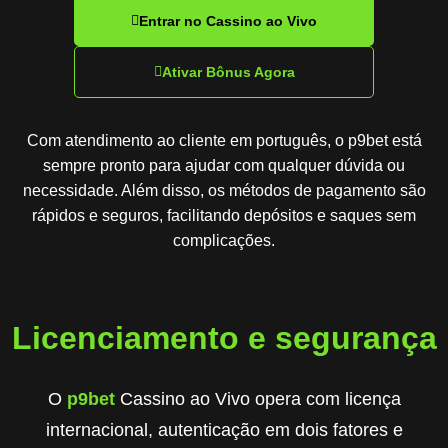
Entrar no Cassino ao Vivo
Ativar Bônus Agora
Com atendimento ao cliente em português, o p9bet está
sempre pronto para ajudar com qualquer dúvida ou
necessidade. Além disso, os métodos de pagamento são
rápidos e seguros, facilitando depósitos e saques sem
complicações.
Licenciamento e segurança
O
p9bet
Cassino ao Vivo opera com licença
internacional, autenticação em dois fatores e