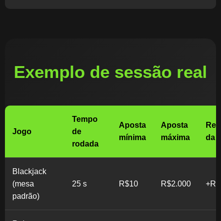
Exemplo de sessão real
Tempo
Aposta
Aposta
Res
Jogo
de
mínima
máxima
da 
rodada
Blackjack
(mesa
25 s
R$10
R$2.000
+R$
padrão)