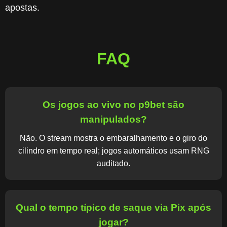
apostas.
FAQ
Os jogos ao vivo no p9bet são
manipulados?
Não. O stream mostra o embaralhamento e o giro do
cilindro em tempo real; jogos automáticos usam RNG
auditado.
Qual o tempo típico de saque via Pix após
jogar?