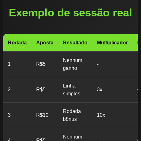
Exemplo de sessão real
Rodada
Aposta
Resultado
Multiplicador
L
Nenhum
1
R$5
-
−
ganho
Linha
2
R$5
3x
+
simples
Rodada
3
R$10
10x
+
bônus
Nenhum
4
R$5
-
−