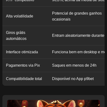
Potencial de grandes ganhos
Alta volatilidade
ocasionais
Giros grátis
Entram aleatoriamente durante o
automáticos
Interface otimizada
Funciona bem em desktop e mob
Pagamentos via Pix
Saques em menos de 24h
Compatibilidade total
Disponível no App p9bet