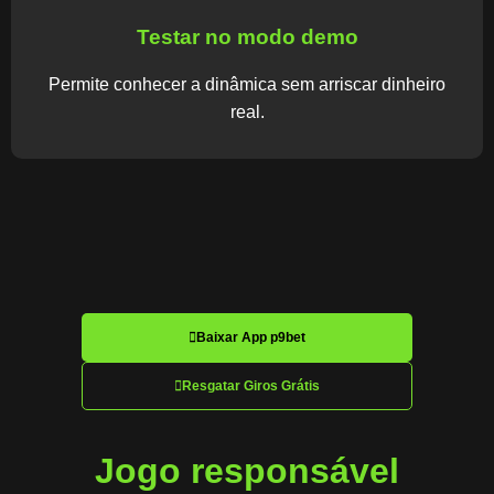
Testar no modo demo
Permite conhecer a dinâmica sem arriscar dinheiro
real.
Baixar App p9bet
Resgatar Giros Grátis
Jogo responsável