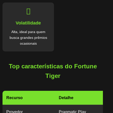
Volatilidade
Alta, ideal para quem
busca grandes prêmios
ocasionais
Top características do Fortune
Tiger
Recurso
Detalhe
Provedor
Pragmatic Play