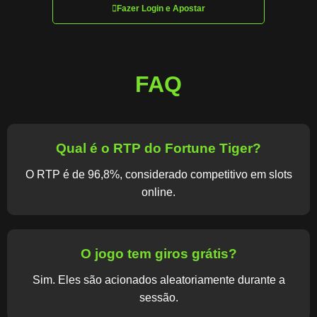
Fazer Login e Apostar
FAQ
Qual é o RTP do Fortune Tiger?
O RTP é de 96,8%, considerado competitivo em slots
online.
O jogo tem giros grátis?
Sim. Eles são acionados aleatoriamente durante a
sessão.