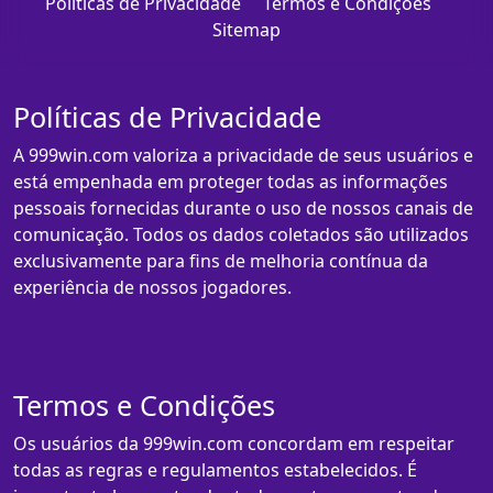
Políticas de Privacidade
Termos e Condições
Sitemap
Políticas de Privacidade
A 999win.com valoriza a privacidade de seus usuários e
está empenhada em proteger todas as informações
pessoais fornecidas durante o uso de nossos canais de
comunicação. Todos os dados coletados são utilizados
exclusivamente para fins de melhoria contínua da
experiência de nossos jogadores.
Termos e Condições
Os usuários da 999win.com concordam em respeitar
todas as regras e regulamentos estabelecidos. É