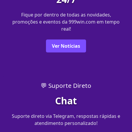
Fique por dentro de todas as novidades,
promoções e eventos da 999win.com em tempo
real!
Ver Notícias
💬 Suporte Direto
Chat
Suporte direto via Telegram, respostas rápidas e
atendimento personalizado!