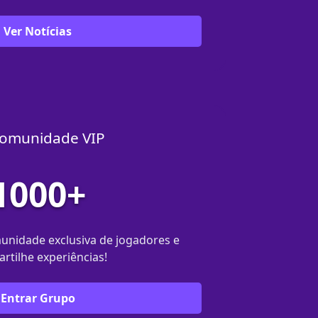
Ver Notícias
Comunidade VIP
1000+
unidade exclusiva de jogadores e
rtilhe experiências!
Entrar Grupo