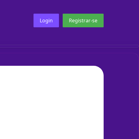
Login
Registrar-se