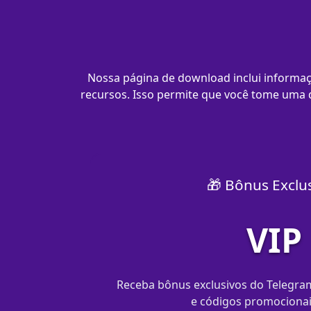
Nossa página de download inclui informaç
recursos. Isso permite que você tome uma d
🎁 Bônus Exclu
VIP
Receba bônus exclusivos do Telegra
e códigos promocionai