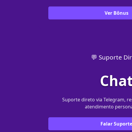
Ver Bônus
💬 Suporte Di
Cha
Suporte direto via Telegram, r
atendimento persona
Falar Suport