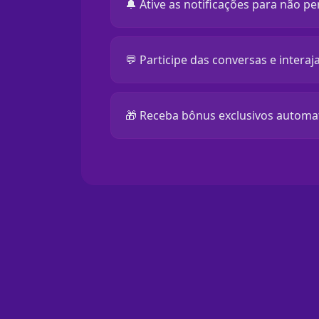
🔔 Ative as notificações para não p
💬 Participe das conversas e interaj
🎁 Receba bônus exclusivos autom