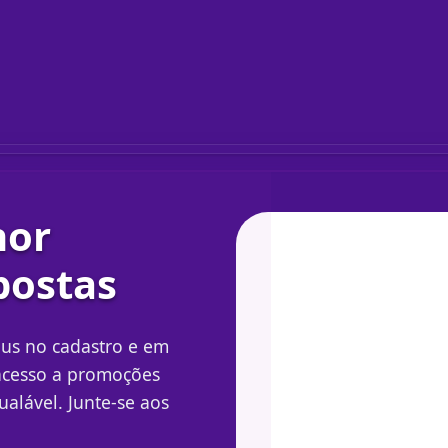
hor
postas
us no cadastro e em
acesso a promoções
ualável. Junte-se aos