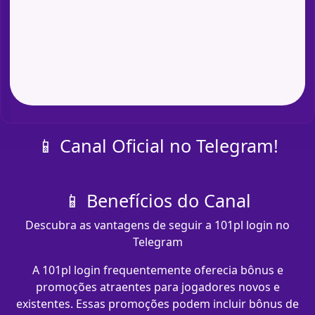
📱 Canal Oficial no Telegram!
📱 Benefícios do Canal
Descubra as vantagens de seguir a 101pl login no
Telegram
A 101pl login frequentemente oferecia bônus e
promoções atraentes para jogadores novos e
existentes. Essas promoções podem incluir bônus de