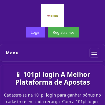
Login
Registrar-se
Menu
📱 101pl login A Melhor
Plataforma de Apostas
Cadastre-se na 101pl login para ganhar bônus no
cadastro e em cada recarga. Com a 101pl login,