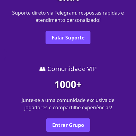
Suporte direto via Telegram, respostas rápidas e
atendimento personalizado!
Falar Suporte
👥 Comunidade VIP
1000+
Junte-se a uma comunidade exclusiva de
jogadores e compartilhe experiências!
Entrar Grupo