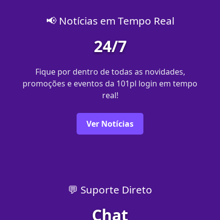
📢 Notícias em Tempo Real
24/7
Fique por dentro de todas as novidades,
promoções e eventos da 101pl login em tempo
real!
Ver Notícias
💬 Suporte Direto
Chat