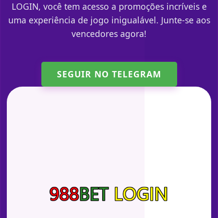
LOGIN, você tem acesso a promoções incríveis e
uma experiência de jogo inigualável. Junte-se aos
vencedores agora!
SEGUIR NO TELEGRAM