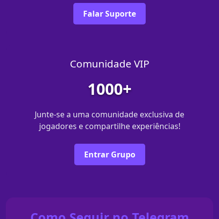
Falar Suporte
Comunidade VIP
1000+
Junte-se a uma comunidade exclusiva de
jogadores e compartilhe experiências!
Entrar Grupo
Como Seguir no Telegram