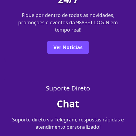
Fique por dentro de todas as novidades,
promoções e eventos da 988BET LOGIN em
tempo real!
Ver Notícias
Suporte Direto
Chat
Suporte direto via Telegram, respostas rápidas e
atendimento personalizado!