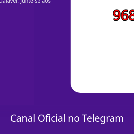
ualável. Junte-se aos
Canal Oficial no Telegram