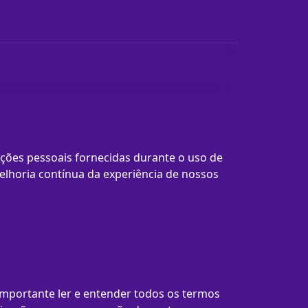
ções pessoais fornecidas durante o uso de
elhoria contínua da experiência de nossos
importante ler e entender todos os termos