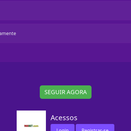
camente
SEGUIR AGORA
Acessos
Login
Registrar-se