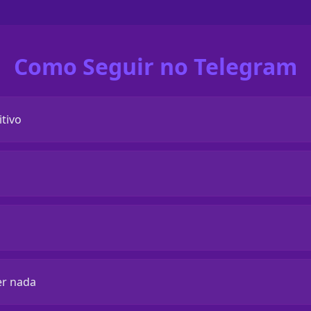
Como Seguir no Telegram
tivo
er nada