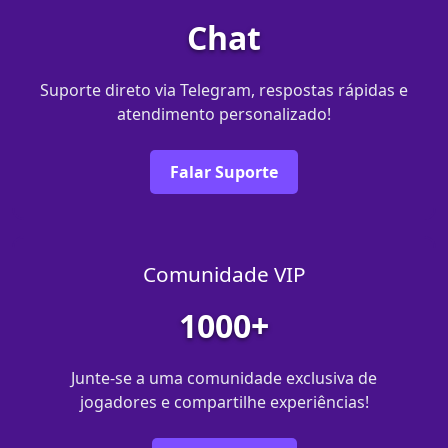
Chat
Suporte direto via Telegram, respostas rápidas e
atendimento personalizado!
Falar Suporte
Comunidade VIP
1000+
Junte-se a uma comunidade exclusiva de
jogadores e compartilhe experiências!