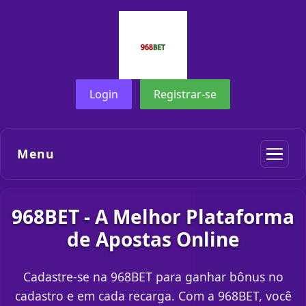
Login
Registrar-se
Menu
968BET - A Melhor Plataforma
de Apostas Online
Cadastre-se na 968BET para ganhar bônus no
cadastro e em cada recarga. Com a 968BET, você