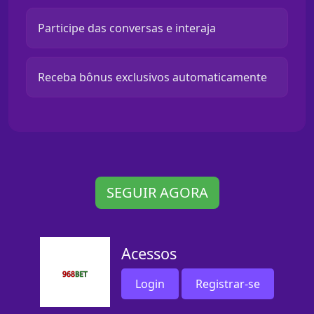
Participe das conversas e interaja
Receba bônus exclusivos automaticamente
SEGUIR AGORA
Acessos
Login
Registrar-se