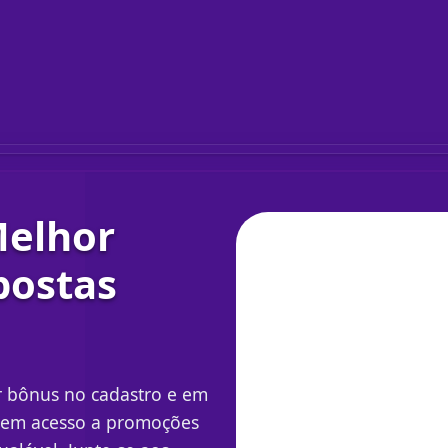
Melhor
postas
r bônus no cadastro e em
 tem acesso a promoções