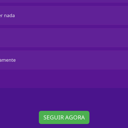
er nada
camente
SEGUIR AGORA