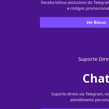
Receba bônus exclusivos do Telegra
e códigos promocionai
Ver Bônus
Suporte Dire
Cha
Suporte direto via Telegram, r
atendimento persona