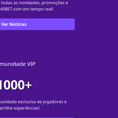
e todas as novidades, promoções e
949BET.com em tempo real!
Ver Notícias
munidade VIP
1000+
unidade exclusiva de jogadores e
rtilhe experiências!