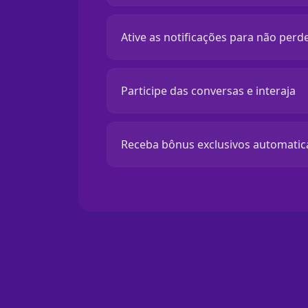
Ative as notificações para não perd
Participe das conversas e interaja
Receba bônus exclusivos automati