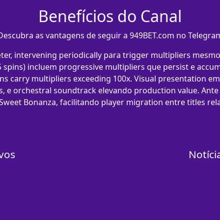
Benefícios do Canal
Descubra as vantagens de seguir a 949BET.com no Telegra
er, intervening periodically para trigger multipliers mesm
5 spins) incluem progressive multipliers que persist e acc
ns carry multipliers exceeding 100x. Visual presentation 
ems, e orchestral soundtrack elevando production value. An
weet Bonanza, facilitando player migration entre titles rel
vos
Notíci