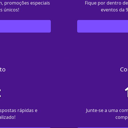
m, promoções especiais
Fique por dentro d
s únicos!
eventos da 
to
Co
t
espostas rápidas e
Junte-se a uma com
lizado!
compa