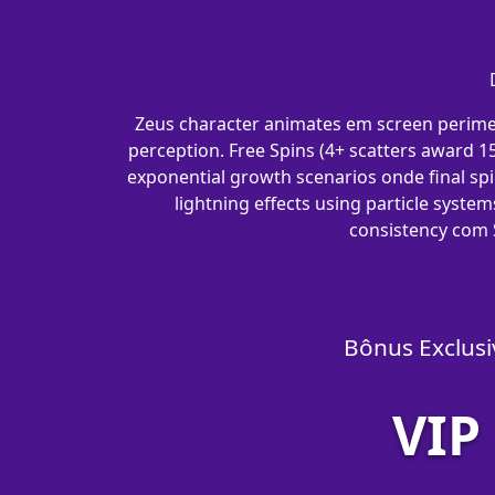
Zeus character animates em screen perimet
perception. Free Spins (4+ scatters award 1
exponential growth scenarios onde final spi
lightning effects using particle syst
consistency com S
Bônus Exclusi
VIP