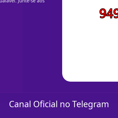
ualável. Junte-se aos
Canal Oficial no Telegram