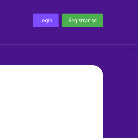
Login
Registrar-se