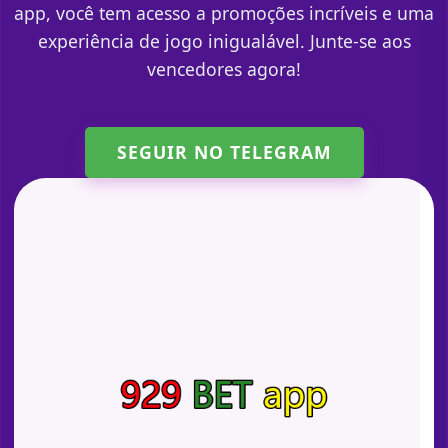
app, você tem acesso a promoções incríveis e uma
experiência de jogo inigualável. Junte-se aos
vencedores agora!
SEGUIR NO TELEGRAM