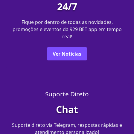
24/7
Fique por dentro de todas as novidades,
promoções e eventos da 929 BET app em tempo
real!
Ver Notícias
Suporte Direto
Chat
Suporte direto via Telegram, respostas rápidas e
atendimento personalizado!