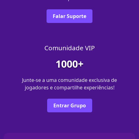
Falar Suporte
Comunidade VIP
1000+
Junte-se a uma comunidade exclusiva de
jogadores e compartilhe experiências!
Entrar Grupo