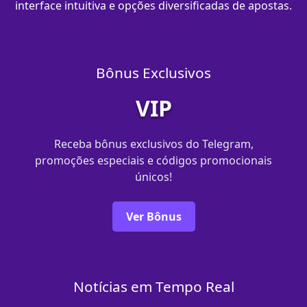
interface intuitiva e opções diversificadas de apostas.
Bônus Exclusivos
VIP
Receba bônus exclusivos do Telegram,
promoções especiais e códigos promocionais
únicos!
Ver Bônus
Notícias em Tempo Real