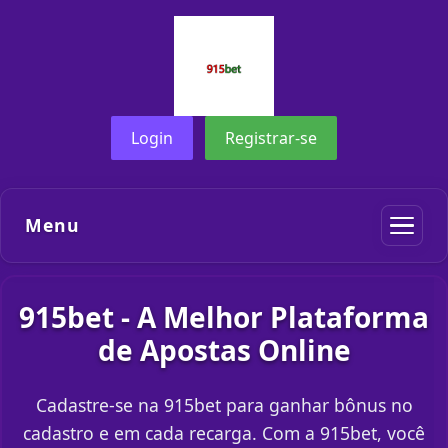
Login
Registrar-se
Menu
915bet - A Melhor Plataforma
de Apostas Online
Cadastre-se na 915bet para ganhar bônus no
cadastro e em cada recarga. Com a 915bet, você