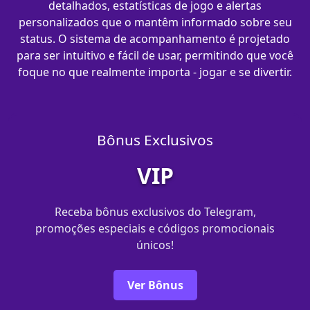
detalhados, estatísticas de jogo e alertas
personalizados que o mantêm informado sobre seu
status. O sistema de acompanhamento é projetado
para ser intuitivo e fácil de usar, permitindo que você
foque no que realmente importa - jogar e se divertir.
Bônus Exclusivos
VIP
Receba bônus exclusivos do Telegram,
promoções especiais e códigos promocionais
únicos!
Ver Bônus