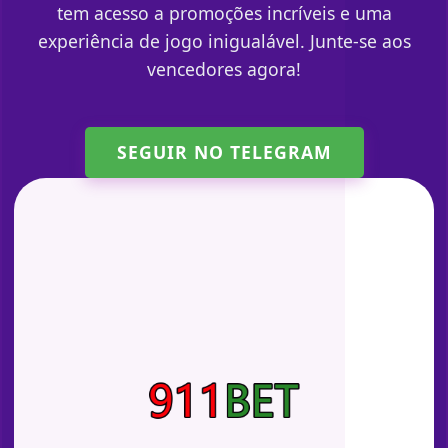
tem acesso a promoções incríveis e uma
experiência de jogo inigualável. Junte-se aos
vencedores agora!
SEGUIR NO TELEGRAM