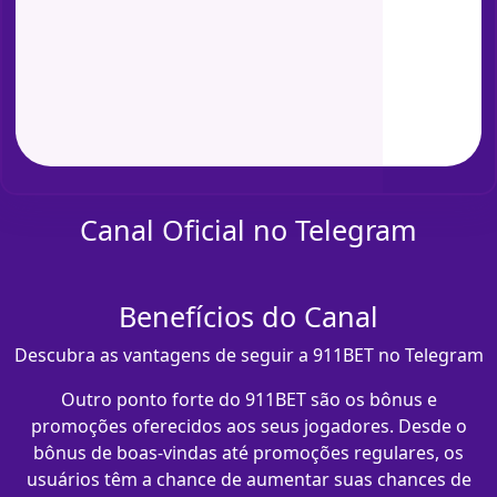
Canal Oficial no Telegram
Benefícios do Canal
Descubra as vantagens de seguir a 911BET no Telegram
Outro ponto forte do 911BET são os bônus e
promoções oferecidos aos seus jogadores. Desde o
bônus de boas-vindas até promoções regulares, os
usuários têm a chance de aumentar suas chances de