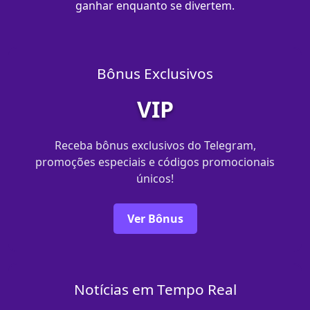
ganhar enquanto se divertem.
Bônus Exclusivos
VIP
Receba bônus exclusivos do Telegram,
promoções especiais e códigos promocionais
únicos!
Ver Bônus
Notícias em Tempo Real