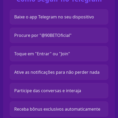
Baixe o app Telegram no seu dispositivo
Procure por "@90BETOficial"
Toque em "Entrar" ou "Join"
Ative as notificações para não perder nada
Participe das conversas e interaja
Receba bônus exclusivos automaticamente