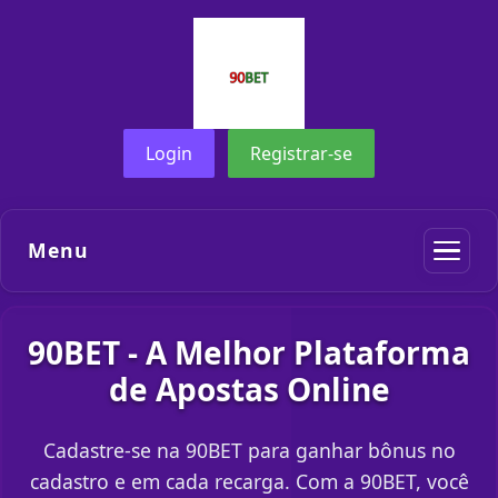
Login
Registrar-se
Menu
90BET - A Melhor Plataforma
de Apostas Online
Cadastre-se na 90BET para ganhar bônus no
cadastro e em cada recarga. Com a 90BET, você