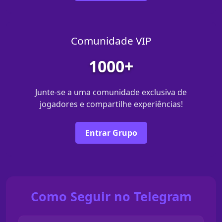
Comunidade VIP
1000+
Junte-se a uma comunidade exclusiva de
jogadores e compartilhe experiências!
Entrar Grupo
Como Seguir no Telegram