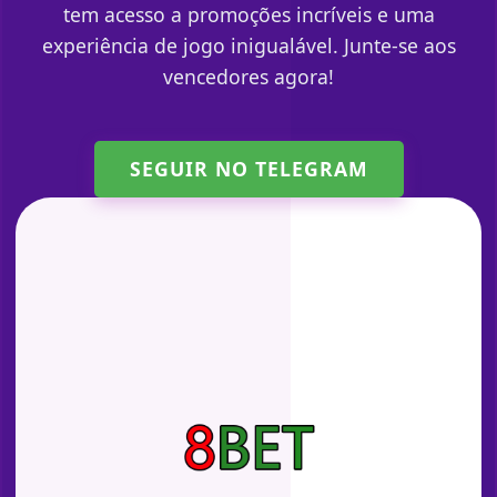
tem acesso a promoções incríveis e uma
experiência de jogo inigualável. Junte-se aos
vencedores agora!
SEGUIR NO TELEGRAM