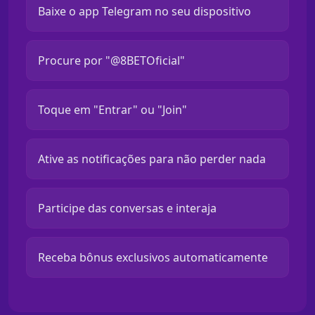
Baixe o app Telegram no seu dispositivo
Procure por "@8BETOficial"
Toque em "Entrar" ou "Join"
Ative as notificações para não perder nada
Participe das conversas e interaja
Receba bônus exclusivos automaticamente