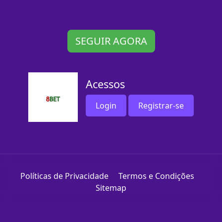
SEGUIR AGORA
Acessos
Login
Registrar-se
Políticas de Privacidade
Termos e Condições
Sitemap