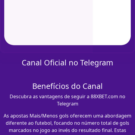
Canal Oficial no Telegram
Benefícios do Canal
Descubra as vantagens de seguir a 88XBET.com no
Telegram
As apostas Mais/Menos gols oferecem uma abordagem
diferente ao futebol, focando no número total de gols
marcados no jogo ao invés do resultado final. Estas