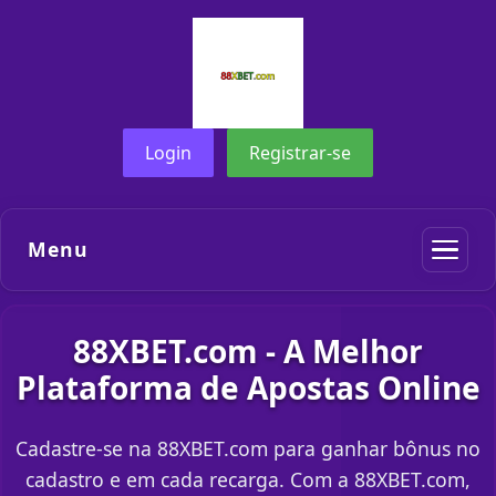
Login
Registrar-se
Menu
88XBET.com - A Melhor
Plataforma de Apostas Online
Cadastre-se na 88XBET.com para ganhar bônus no
cadastro e em cada recarga. Com a 88XBET.com,