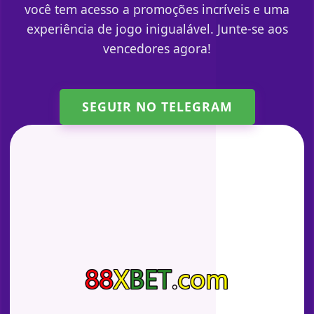
você tem acesso a promoções incríveis e uma
experiência de jogo inigualável. Junte-se aos
vencedores agora!
SEGUIR NO TELEGRAM