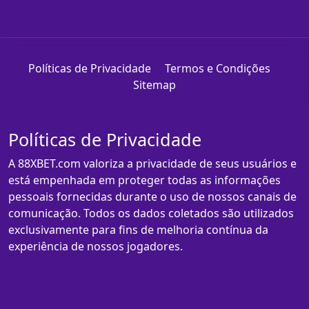
Políticas de Privacidade
Termos e Condições
Sitemap
Políticas de Privacidade
A 88XBET.com valoriza a privacidade de seus usuários e
está empenhada em proteger todas as informações
pessoais fornecidas durante o uso de nossos canais de
comunicação. Todos os dados coletados são utilizados
exclusivamente para fins de melhoria contínua da
experiência de nossos jogadores.