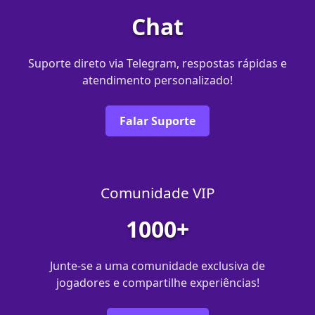
Chat
Suporte direto via Telegram, respostas rápidas e
atendimento personalizado!
Falar Suporte
Comunidade VIP
1000+
Junte-se a uma comunidade exclusiva de
jogadores e compartilhe experiências!