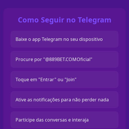
Como Seguir no Telegram
Baixe o app Telegram no seu dispositivo
Procure por "@889BET.COMOficial"
Toque em "Entrar" ou "Join"
Ative as notificações para não perder nada
Participe das conversas e interaja