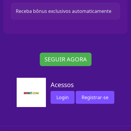
Receba bônus exclusivos automaticamente
SEGUIR AGORA
Acessos
Login
Registrar-se