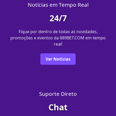
Notícias em Tempo Real
24/7
Fique por dentro de todas as novidades,
promoções e eventos da 889BET.COM em tempo
real!
Ver Notícias
Suporte Direto
Chat