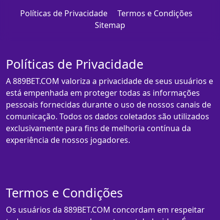
Políticas de Privacidade
Termos e Condições
Sitemap
Políticas de Privacidade
A 889BET.COM valoriza a privacidade de seus usuários e
está empenhada em proteger todas as informações
pessoais fornecidas durante o uso de nossos canais de
comunicação. Todos os dados coletados são utilizados
exclusivamente para fins de melhoria contínua da
experiência de nossos jogadores.
Termos e Condições
Os usuários da 889BET.COM concordam em respeitar