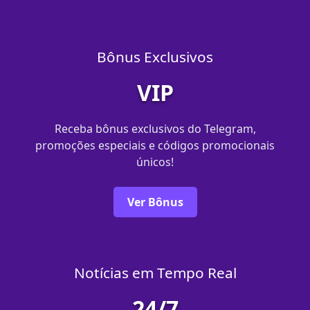
Bônus Exclusivos
VIP
Receba bônus exclusivos do Telegram,
promoções especiais e códigos promocionais
únicos!
Ver Bônus
Notícias em Tempo Real
24/7