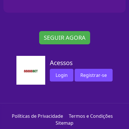
SEGUIR AGORA
Acessos
Login
Registrar-se
Políticas de Privacidade
Termos e Condições
Sitemap