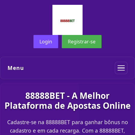
Login
Registrar-se
Menu
88888BET - A Melhor
Plataforma de Apostas Online
Cadastre-se na 88888BET para ganhar bônus no
cadastro e em cada recarga. Com a 88888BET,