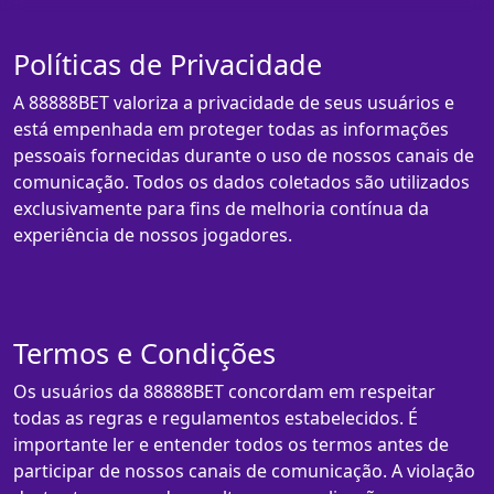
Políticas de Privacidade
A 88888BET valoriza a privacidade de seus usuários e
está empenhada em proteger todas as informações
pessoais fornecidas durante o uso de nossos canais de
comunicação. Todos os dados coletados são utilizados
exclusivamente para fins de melhoria contínua da
experiência de nossos jogadores.
Termos e Condições
Os usuários da 88888BET concordam em respeitar
todas as regras e regulamentos estabelecidos. É
importante ler e entender todos os termos antes de
participar de nossos canais de comunicação. A violação