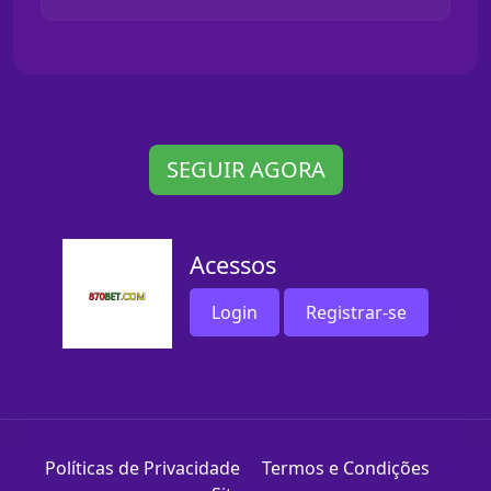
SEGUIR AGORA
Acessos
Login
Registrar-se
Políticas de Privacidade
Termos e Condições