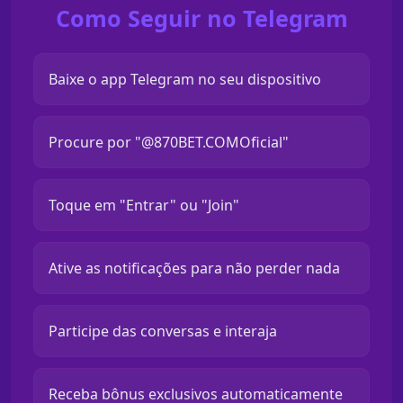
Como Seguir no Telegram
Baixe o app Telegram no seu dispositivo
Procure por "@870BET.COMOficial"
Toque em "Entrar" ou "Join"
Ative as notificações para não perder nada
Participe das conversas e interaja
Receba bônus exclusivos automaticamente