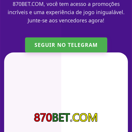
870BET.COM, você tem acesso a promoções
incríveis e uma experiência de jogo inigualável.
Junte-se aos vencedores agora!
SEGUIR NO TELEGRAM