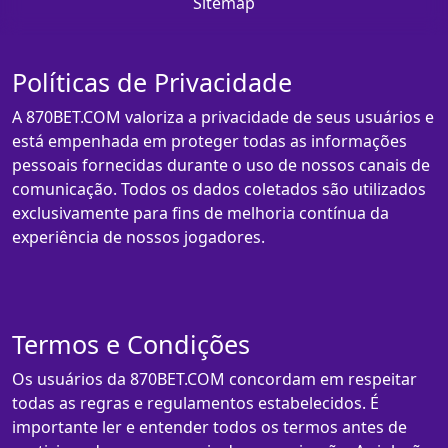
Sitemap
Políticas de Privacidade
A 870BET.COM valoriza a privacidade de seus usuários e
está empenhada em proteger todas as informações
pessoais fornecidas durante o uso de nossos canais de
comunicação. Todos os dados coletados são utilizados
exclusivamente para fins de melhoria contínua da
experiência de nossos jogadores.
Termos e Condições
Os usuários da 870BET.COM concordam em respeitar
todas as regras e regulamentos estabelecidos. É
importante ler e entender todos os termos antes de