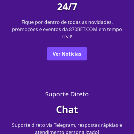
24/7
Fique por dentro de todas as novidades,
promoções e eventos da 870BET.COM em tempo
real!
Ver Notícias
Suporte Direto
Chat
Suporte direto via Telegram, respostas rápidas e
atendimento personalizado!