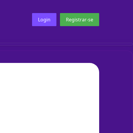
Login
Registrar-se