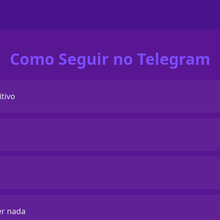
Como Seguir no Telegram
tivo
er nada