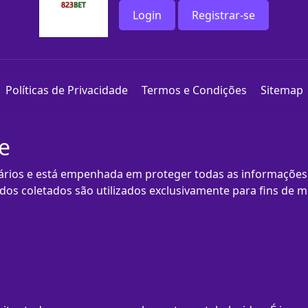
Login
Registrar-se
Políticas de Privacidade
Termos e Condições
Sitemap
de
uários e está empenhada em proteger todas as informações
os coletados são utilizados exclusivamente para fins de m