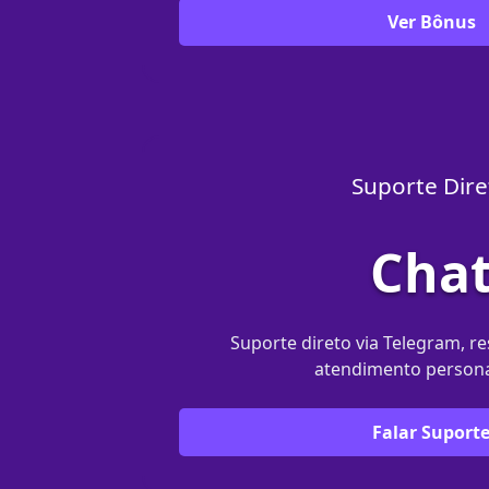
Ver Bônus
Suporte Dire
Cha
Suporte direto via Telegram, r
atendimento persona
Falar Suport