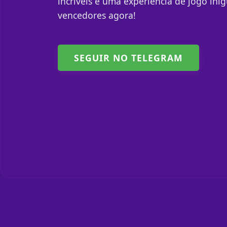
incríveis e uma experiência de jogo inig
vencedores agora!
SEGUIR NO TELEGRAM