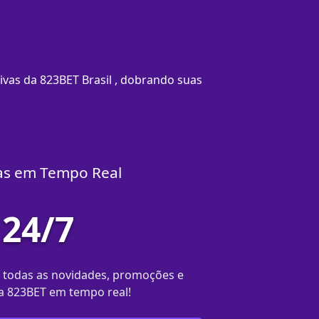
as da 823BET Brasil , dobrando suas
as em Tempo Real
24/7
e todas as novidades, promoções e
a 823BET em tempo real!