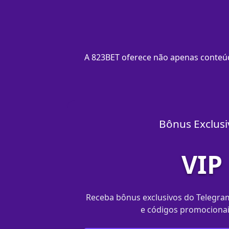
A 823BET oferece não apenas conteú
Bônus Exclusi
VIP
Receba bônus exclusivos do Telegra
e códigos promocionai