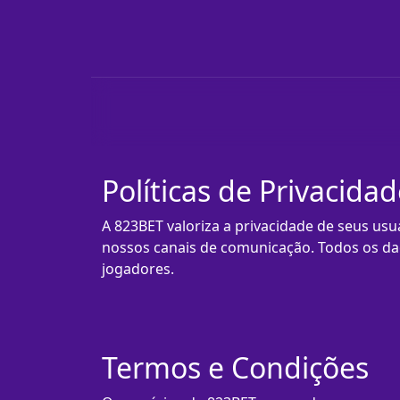
Políticas de Privacida
A 823BET valoriza a privacidade de seus us
nossos canais de comunicação. Todos os dad
jogadores.
Termos e Condições