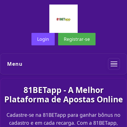
Login
Registrar-se
Menu
81BETapp - A Melhor
Plataforma de Apostas Online
Cadastre-se na 81BETapp para ganhar bônus no
cadastro e em cada recarga. Com a 81BETapp,