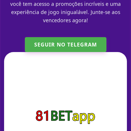
você tem acesso a promoções incríveis e uma
experiência de jogo inigualável. Junte-se aos
vencedores agora!
SEGUIR NO TELEGRAM