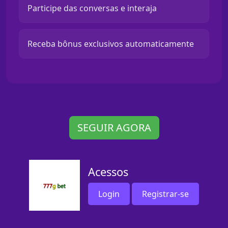
Participe das conversas e interaja
Receba bônus exclusivos automaticamente
SEGUIR AGORA
Acessos
Login
Registrar-se