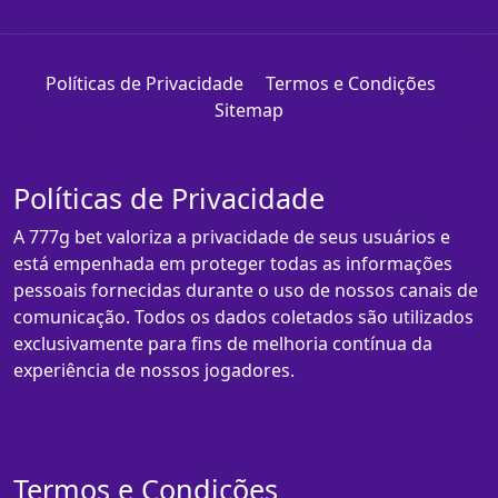
Políticas de Privacidade
Termos e Condições
Sitemap
Políticas de Privacidade
A 777g bet valoriza a privacidade de seus usuários e
está empenhada em proteger todas as informações
pessoais fornecidas durante o uso de nossos canais de
comunicação. Todos os dados coletados são utilizados
exclusivamente para fins de melhoria contínua da
experiência de nossos jogadores.
Termos e Condições