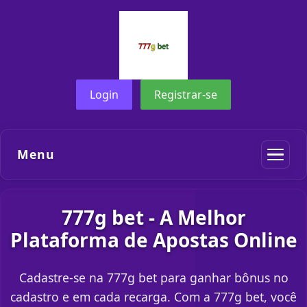
Login
Registrar-se
Menu
777g bet - A Melhor
Plataforma de Apostas Online
Cadastre-se na 777g bet para ganhar bônus no
cadastro e em cada recarga. Com a 777g bet, você