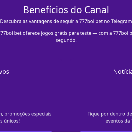
Benefícios do Canal
Descubra as vantagens de seguir a 777boi bet no Telegram
7boi bet oferece jogos grátis para teste — com a 777boi be
segundo.
vos
Notíci
m, promoções especiais
Fique por dentro d
s únicos!
eventos da 