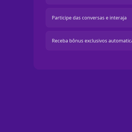
Participe das conversas e interaja
Receba bônus exclusivos automati