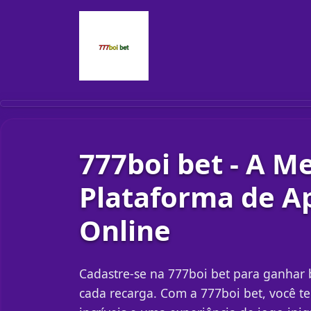
777boi bet - A M
Plataforma de A
Online
Cadastre-se na 777boi bet para ganhar
cada recarga. Com a 777boi bet, você 