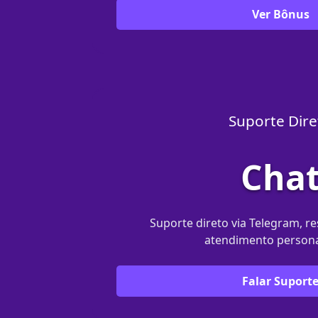
Ver Bônus
Suporte Dire
Cha
Suporte direto via Telegram, r
atendimento persona
Falar Suport