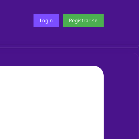
Login
Registrar-se