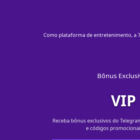
Como plataforma de entretenimento, a 77
Bônus Exclusi
VIP
Receba bônus exclusivos do Telegra
e códigos promocionai