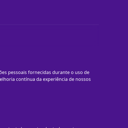
ões pessoais fornecidas durante o uso de
elhoria contínua da experiência de nossos