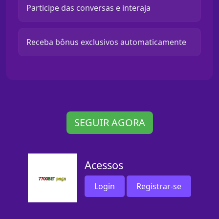
Participe das conversas e interaja
Receba bônus exclusivos automaticamente
SEGUIR AGORA
Acessos
Login
Registrar-se