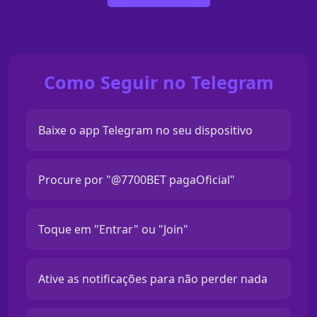
Como Seguir no Telegram
Baixe o app Telegram no seu dispositivo
Procure por "@7700BET pagaOficial"
Toque em "Entrar" ou "Join"
Ative as notificações para não perder nada