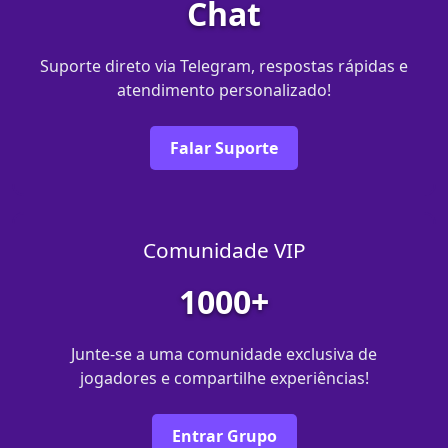
Chat
Suporte direto via Telegram, respostas rápidas e
atendimento personalizado!
Falar Suporte
Comunidade VIP
1000+
Junte-se a uma comunidade exclusiva de
jogadores e compartilhe experiências!
Entrar Grupo