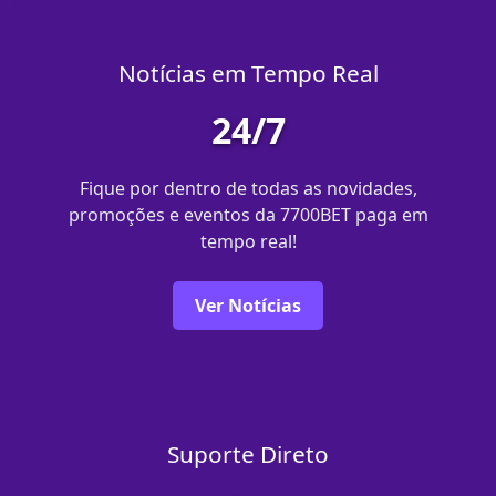
Notícias em Tempo Real
24/7
Fique por dentro de todas as novidades,
promoções e eventos da 7700BET paga em
tempo real!
Ver Notícias
Suporte Direto