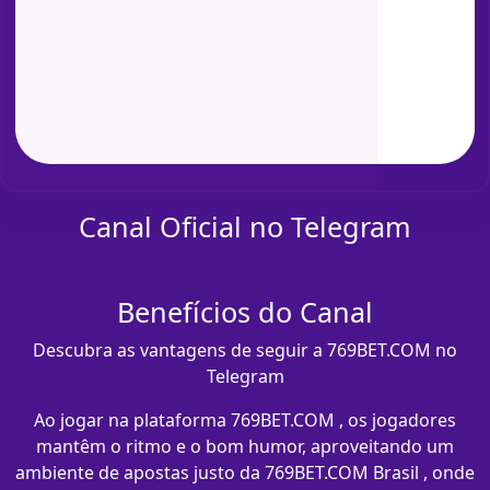
Canal Oficial no Telegram
Benefícios do Canal
Descubra as vantagens de seguir a 769BET.COM no
Telegram
Ao jogar na plataforma 769BET.COM , os jogadores
mantêm o ritmo e o bom humor, aproveitando um
ambiente de apostas justo da 769BET.COM Brasil , onde