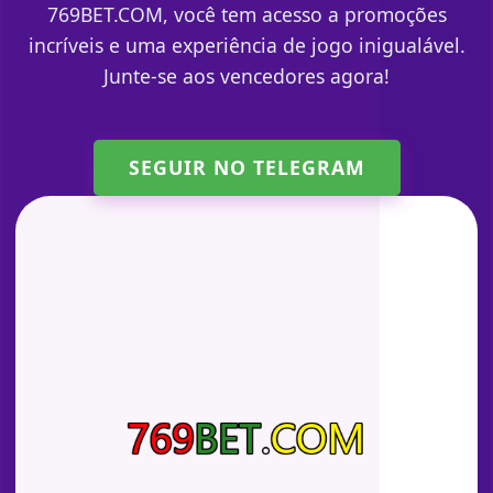
769BET.COM, você tem acesso a promoções
incríveis e uma experiência de jogo inigualável.
Junte-se aos vencedores agora!
SEGUIR NO TELEGRAM