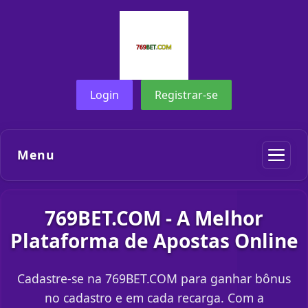
Login
Registrar-se
Menu
769BET.COM - A Melhor
Plataforma de Apostas Online
Cadastre-se na 769BET.COM para ganhar bônus
no cadastro e em cada recarga. Com a