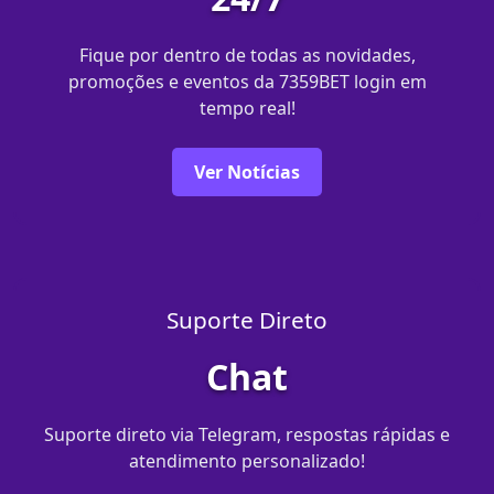
Fique por dentro de todas as novidades,
promoções e eventos da 7359BET login em
tempo real!
Ver Notícias
Suporte Direto
Chat
Suporte direto via Telegram, respostas rápidas e
atendimento personalizado!