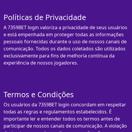
Políticas de Privacidade
A 7359BET login valoriza a privacidade de seus usuários
e está empenhada em proteger todas as informações
pessoais fornecidas durante o uso de nossos canais de
comunicação. Todos os dados coletados são utilizados
exclusivamente para fins de melhoria contínua da
experiência de nossos jogadores.
Termos e Condições
Os usuários da 7359BET login concordam em respeitar
todas as regras e regulamentos estabelecidos. É
importante ler e entender todos os termos antes de
participar de nossos canais de comunicação. A violação