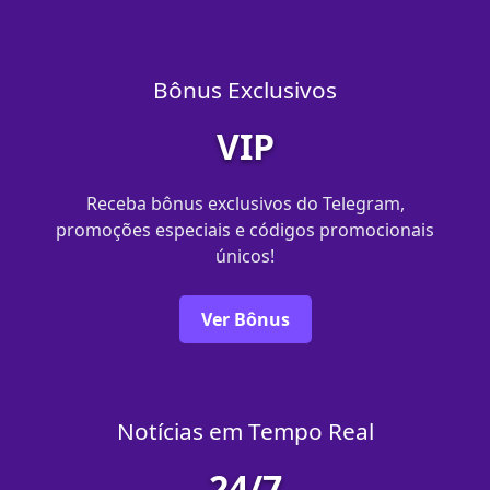
Bônus Exclusivos
VIP
Receba bônus exclusivos do Telegram,
promoções especiais e códigos promocionais
únicos!
Ver Bônus
Notícias em Tempo Real
24/7