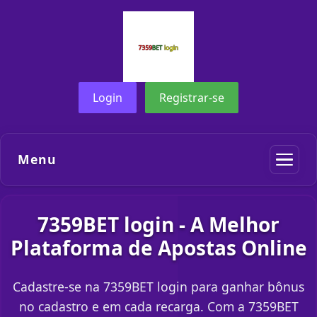
Login
Registrar-se
Menu
7359BET login - A Melhor
Plataforma de Apostas Online
Cadastre-se na 7359BET login para ganhar bônus
no cadastro e em cada recarga. Com a 7359BET