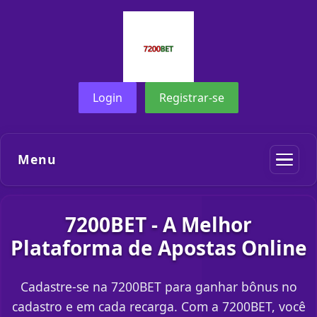
Login
Registrar-se
Menu
7200BET - A Melhor
Plataforma de Apostas Online
Cadastre-se na 7200BET para ganhar bônus no
cadastro e em cada recarga. Com a 7200BET, você