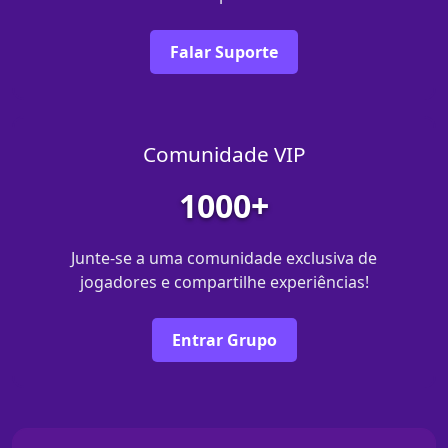
Falar Suporte
Comunidade VIP
1000+
Junte-se a uma comunidade exclusiva de
jogadores e compartilhe experiências!
Entrar Grupo