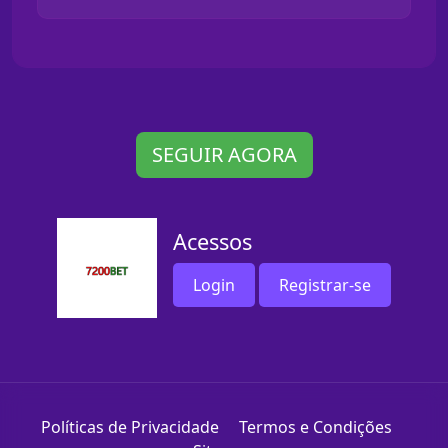
SEGUIR AGORA
Acessos
Login
Registrar-se
Políticas de Privacidade
Termos e Condições