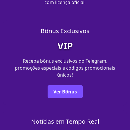
com licença oficial.
Bônus Exclusivos
VIP
Receba bônus exclusivos do Telegram,
promoções especiais e códigos promocionais
únicos!
Ver Bônus
Notícias em Tempo Real