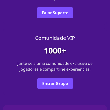
Falar Suporte
Comunidade VIP
1000+
Junte-se a uma comunidade exclusiva de
jogadores e compartilhe experiências!
Entrar Grupo