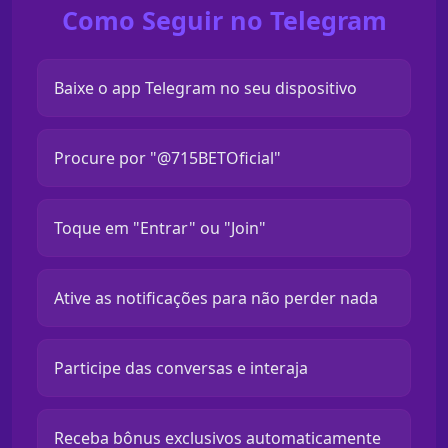
Como Seguir no Telegram
Baixe o app Telegram no seu dispositivo
Procure por "@715BETOficial"
Toque em "Entrar" ou "Join"
Ative as notificações para não perder nada
Participe das conversas e interaja
Receba bônus exclusivos automaticamente