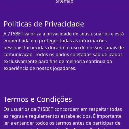
Sitemap
Políticas de Privacidade
A 715BET valoriza a privacidade de seus usuários e está
empenhada em proteger todas as informações
pessoais fornecidas durante o uso de nossos canais de
comunicação. Todos os dados coletados são utilizados
exclusivamente para fins de melhoria contínua da
experiência de nossos jogadores.
Termos e Condições
Os usuários da 715BET concordam em respeitar todas
as regras e regulamentos estabelecidos. É importante
ler e entender todos os termos antes de participar de