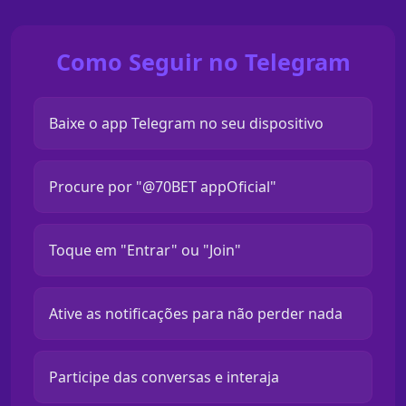
Como Seguir no Telegram
Baixe o app Telegram no seu dispositivo
Procure por "@70BET appOficial"
Toque em "Entrar" ou "Join"
Ative as notificações para não perder nada
Participe das conversas e interaja