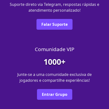
Suporte direto via Telegram, respostas rápidas e
atendimento personalizado!
Falar Suporte
Comunidade VIP
1000+
Junte-se a uma comunidade exclusiva de
jogadores e compartilhe experiências!
Entrar Grupo