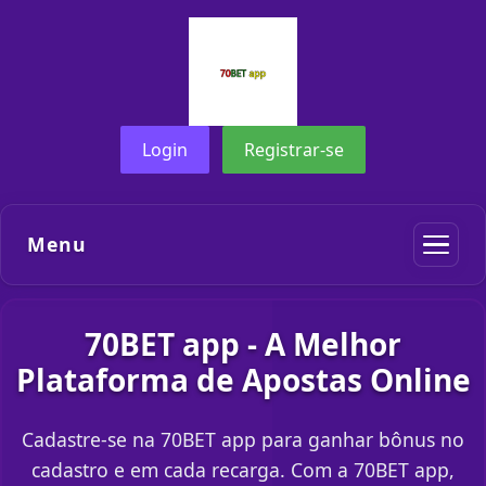
Login
Registrar-se
Menu
70BET app - A Melhor
Plataforma de Apostas Online
Cadastre-se na 70BET app para ganhar bônus no
cadastro e em cada recarga. Com a 70BET app,