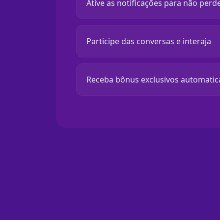
Ative as notificações para não perd
Participe das conversas e interaja
Receba bônus exclusivos automati