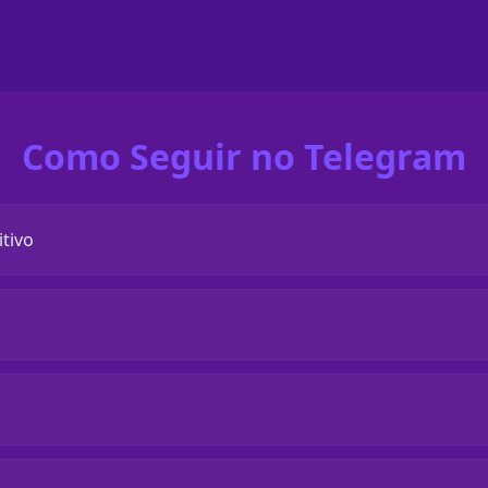
Como Seguir no Telegram
tivo