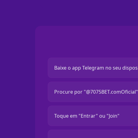
Baixe o app Telegram no seu disposi
Procure por "@7075BET.comOficial"
Toque em "Entrar" ou "Join"