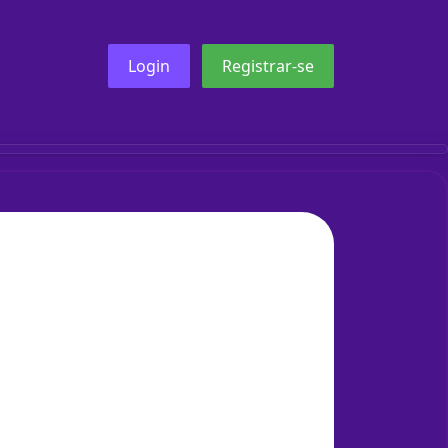
Login
Registrar-se