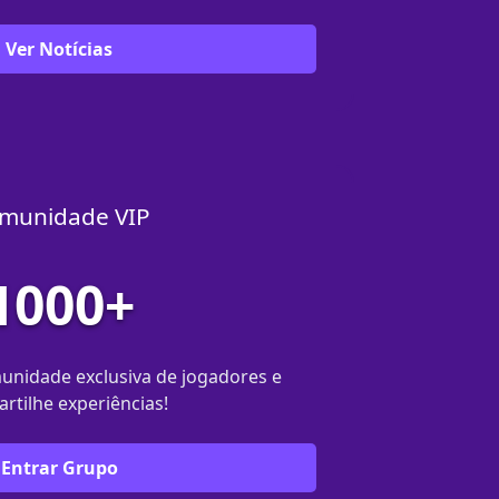
Ver Notícias
munidade VIP
1000+
unidade exclusiva de jogadores e
rtilhe experiências!
Entrar Grupo