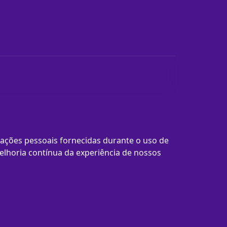
ações pessoais fornecidas durante o uso de
elhoria contínua da experiência de nossos