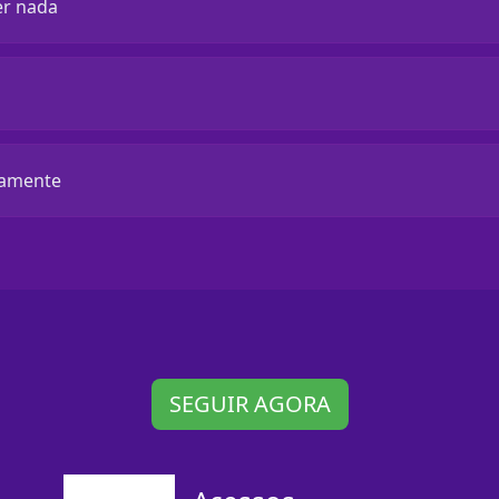
er nada
camente
SEGUIR AGORA