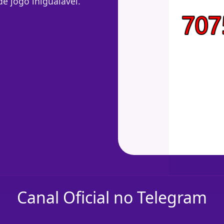
e jogo inigualável.
Canal Oficial no Telegram