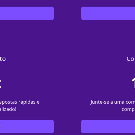
to
Co
t
espostas rápidas e
Junte-se a uma com
lizado!
compa
e