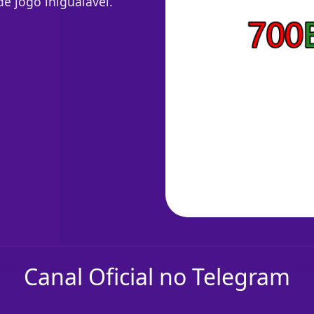
e jogo inigualável.
Canal Oficial no Telegram