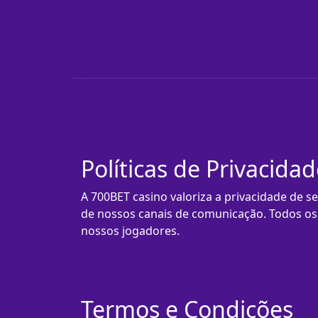
Políticas de Privacida
A 700BET casino valoriza a privacidade de 
de nossos canais de comunicação. Todos os 
nossos jogadores.
Termos e Condições