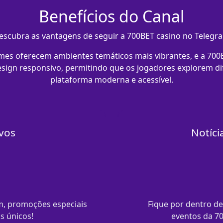
Benefícios do Canal
escubra as vantagens de seguir a 700BET casino no Telegr
mes oferecem ambientes temáticos mais vibrantes, e a 700B
 design responsivo, permitindo que os jogadores explorem
plataforma moderna e acessível.
vos
Notíci
m, promoções especiais
Fique por dentro d
s únicos!
eventos da 7