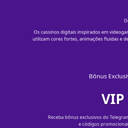
D
Os cassinos digitais inspirados em videoga
utilizam cores fortes, animações fluidas e
Bônus Exclusi
VIP
Receba bônus exclusivos do Telegra
e códigos promocionai