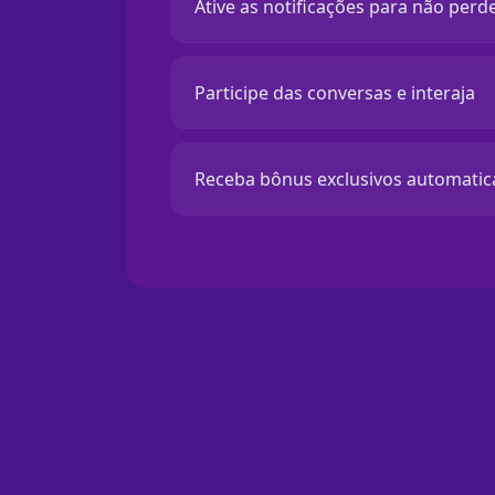
Ative as notificações para não perd
Participe das conversas e interaja
Receba bônus exclusivos automati