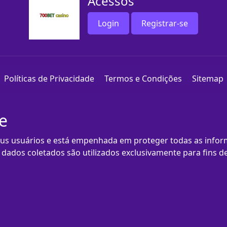
Acessos
Login
Registrar-se
Políticas de Privacidade
Termos e Condições
Sitemap
de
seus usuários e está empenhada em proteger todas as info
dados coletados são utilizados exclusivamente para fins d