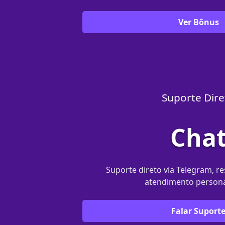
Ver Bônus
Suporte Dire
Cha
Suporte direto via Telegram, r
atendimento persona
Falar Suport