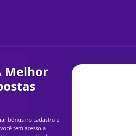
A Melhor
postas
har bônus no cadastro e
 você tem acesso a