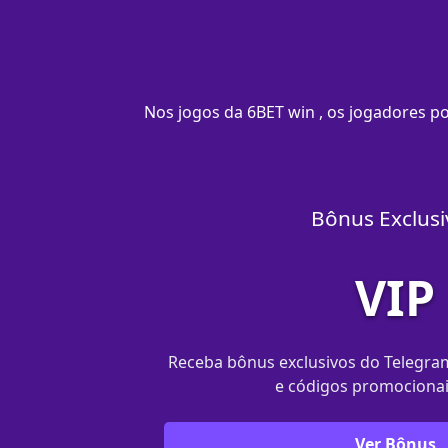
Nos jogos da 6BET win , os jogadores pod
Bônus Exclusi
VIP
Receba bônus exclusivos do Telegra
e códigos promocionai
Ver Bônus