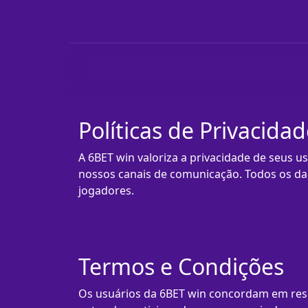
Políticas de Privacida
A 6BET win valoriza a privacidade de seus 
nossos canais de comunicação. Todos os dad
jogadores.
Termos e Condições
Os usuários da 6BET win concordam em respe