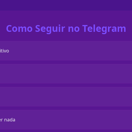
Como Seguir no Telegram
tivo
er nada