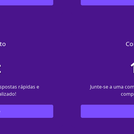
to
Co
t
espostas rápidas e
Junte-se a uma com
lizado!
compa
e