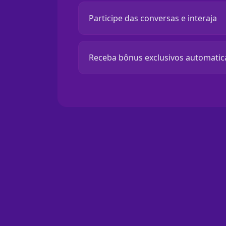
Participe das conversas e interaja
Receba bônus exclusivos automati