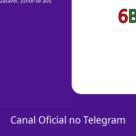
ualável. Junte-se aos
Canal Oficial no Telegram