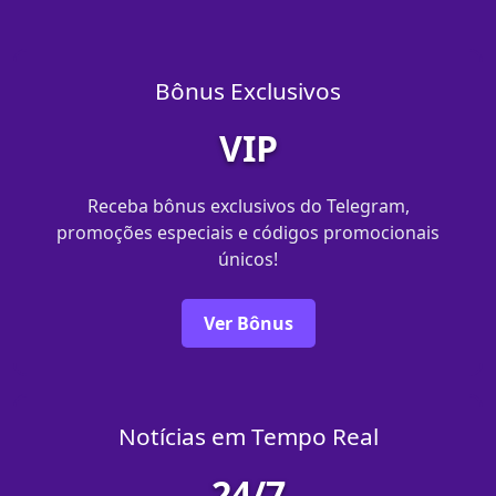
Bônus Exclusivos
VIP
Receba bônus exclusivos do Telegram,
promoções especiais e códigos promocionais
únicos!
Ver Bônus
Notícias em Tempo Real
24/7