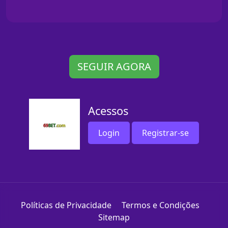
SEGUIR AGORA
Acessos
Login
Registrar-se
Políticas de Privacidade
Termos e Condições
Sitemap