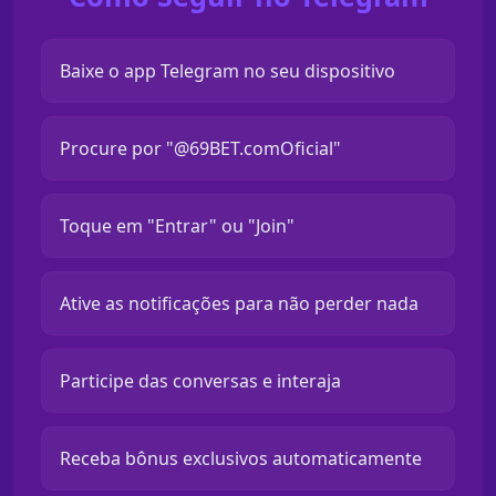
Baixe o app Telegram no seu dispositivo
Procure por "@69BET.comOficial"
Toque em "Entrar" ou "Join"
Ative as notificações para não perder nada
Participe das conversas e interaja
Receba bônus exclusivos automaticamente