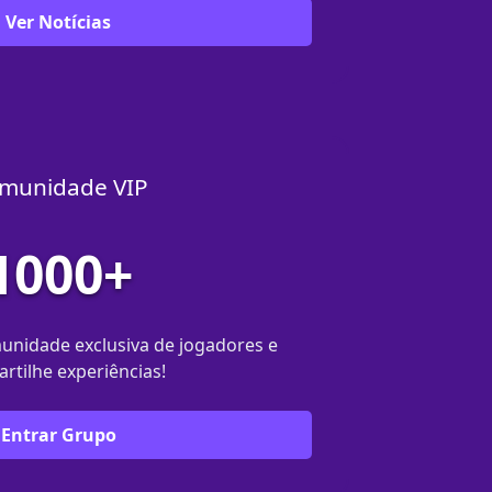
Ver Notícias
munidade VIP
1000+
unidade exclusiva de jogadores e
rtilhe experiências!
Entrar Grupo