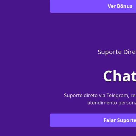
Ver Bônus
Suporte Dire
Cha
Suporte direto via Telegram, r
atendimento persona
Falar Suport