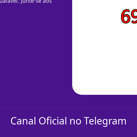
ualável. Junte-se aos
Canal Oficial no Telegram