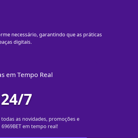
orme necessário, garantindo que as práticas
aças digitais.
as em Tempo Real
24/7
e todas as novidades, promoções e
 6969BET em tempo real!