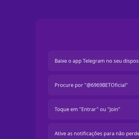
Baixe o app Telegram no seu disposi
Procure por "@6969BETOficial"
Toque em "Entrar" ou "Join"
Ative as notificações para não perd