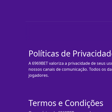
Políticas de Privacida
A 6969BET valoriza a privacidade de seus u
nossos canais de comunicação. Todos os dad
jogadores.
Termos e Condições