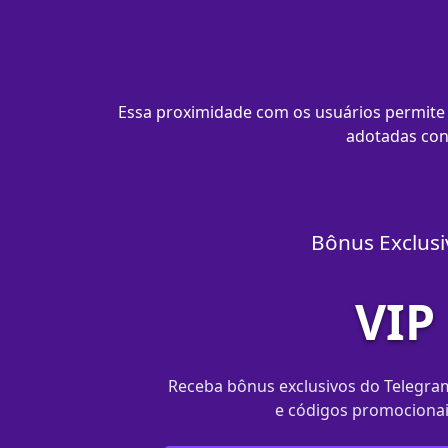
Essa proximidade com os usuários permite
adotadas cont
Bônus Exclusi
VIP
Receba bônus exclusivos do Telegra
e códigos promocionai