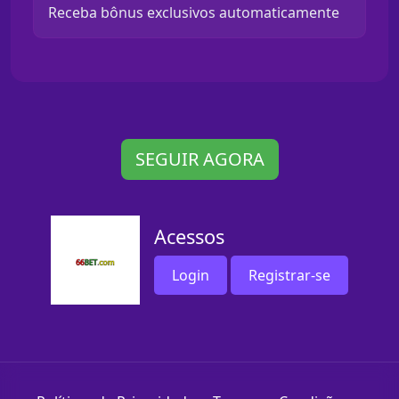
Receba bônus exclusivos automaticamente
SEGUIR AGORA
Acessos
Login
Registrar-se