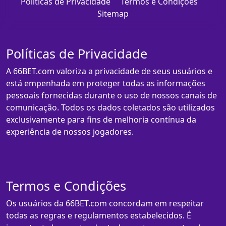
Políticas de Privacidade
Termos e Condições
Sitemap
Políticas de Privacidade
A 66BET.com valoriza a privacidade de seus usuários e
está empenhada em proteger todas as informações
pessoais fornecidas durante o uso de nossos canais de
comunicação. Todos os dados coletados são utilizados
exclusivamente para fins de melhoria contínua da
experiência de nossos jogadores.
Termos e Condições
Os usuários da 66BET.com concordam em respeitar
todas as regras e regulamentos estabelecidos. É