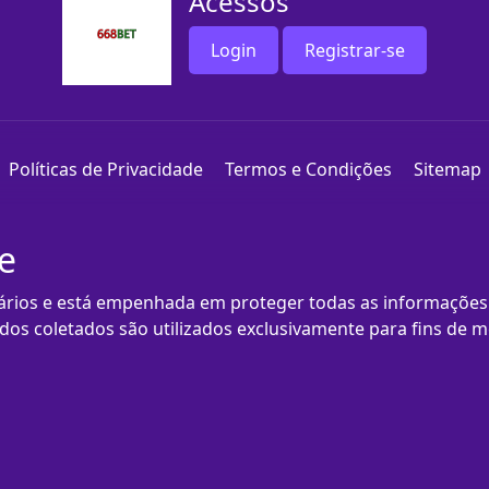
Acessos
Login
Registrar-se
Políticas de Privacidade
Termos e Condições
Sitemap
de
uários e está empenhada em proteger todas as informações
os coletados são utilizados exclusivamente para fins de m