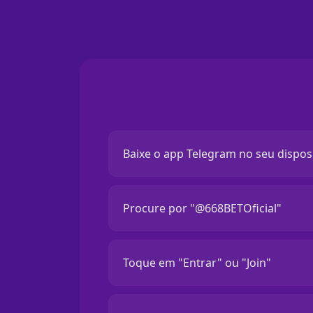
Baixe o app Telegram no seu disposi
Procure por "@668BETOficial"
Toque em "Entrar" ou "Join"