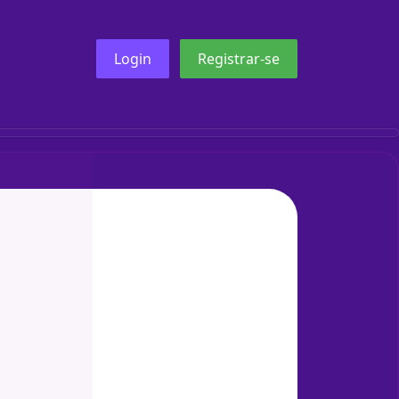
Login
Registrar-se