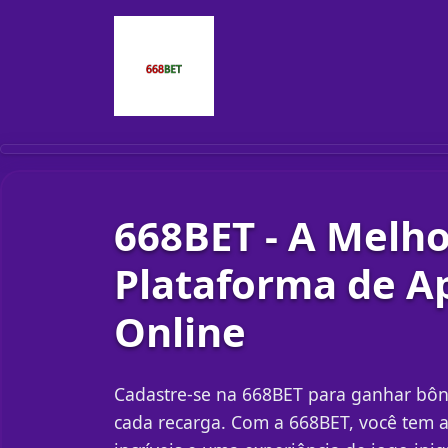
668BET - A Melh
Plataforma de A
Online
Cadastre-se na 668BET para ganhar bôn
cada recarga. Com a 668BET, você tem 