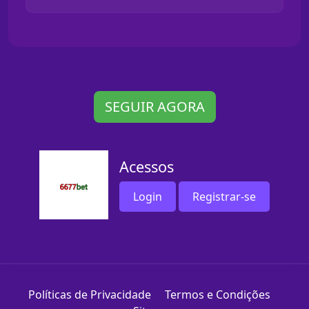
SEGUIR AGORA
Acessos
Login
Registrar-se
Políticas de Privacidade
Termos e Condições