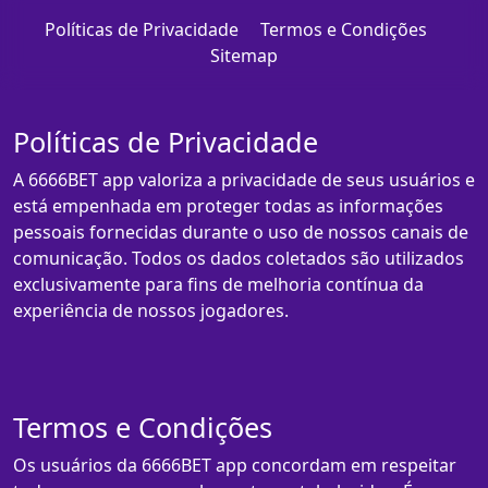
Políticas de Privacidade
Termos e Condições
Sitemap
Políticas de Privacidade
A 6666BET app valoriza a privacidade de seus usuários e
está empenhada em proteger todas as informações
pessoais fornecidas durante o uso de nossos canais de
comunicação. Todos os dados coletados são utilizados
exclusivamente para fins de melhoria contínua da
experiência de nossos jogadores.
Termos e Condições
Os usuários da 6666BET app concordam em respeitar