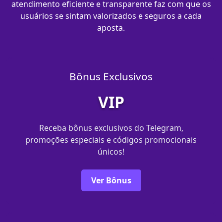
atendimento eficiente e transparente faz com que os
usuários se sintam valorizados e seguros a cada
aposta.
Bônus Exclusivos
VIP
Receba bônus exclusivos do Telegram,
promoções especiais e códigos promocionais
únicos!
Ver Bônus