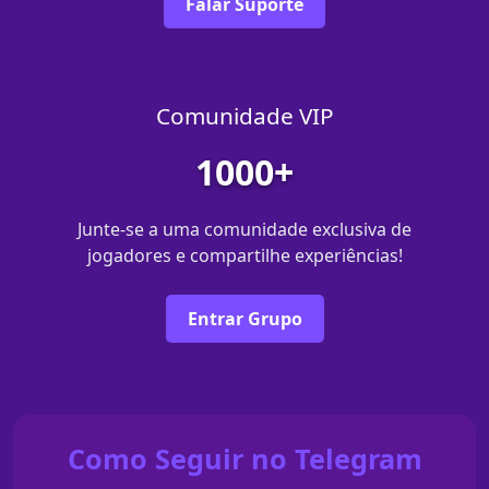
Falar Suporte
Comunidade VIP
1000+
Junte-se a uma comunidade exclusiva de
jogadores e compartilhe experiências!
Entrar Grupo
Como Seguir no Telegram