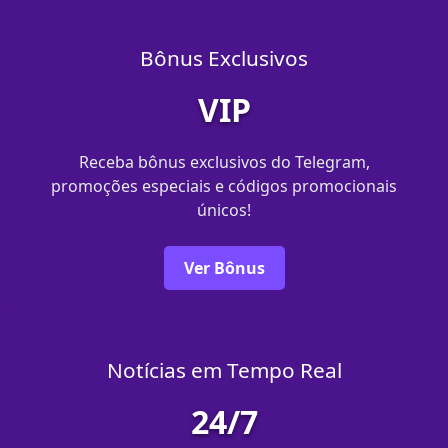
Bônus Exclusivos
VIP
Receba bônus exclusivos do Telegram,
promoções especiais e códigos promocionais
únicos!
Ver Bônus
Notícias em Tempo Real
24/7