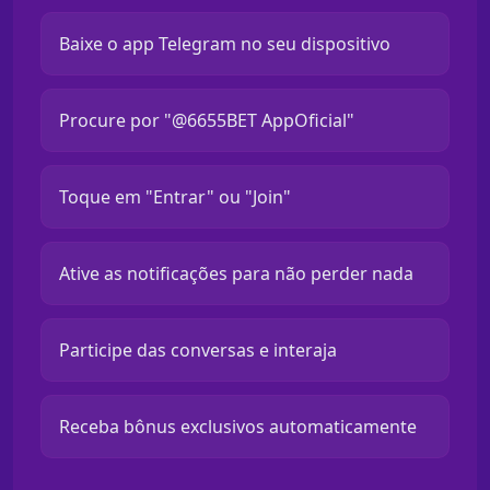
Baixe o app Telegram no seu dispositivo
Procure por "@6655BET AppOficial"
Toque em "Entrar" ou "Join"
Ative as notificações para não perder nada
Participe das conversas e interaja
Receba bônus exclusivos automaticamente