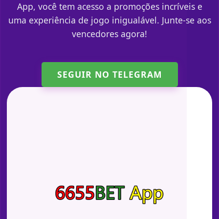
App, você tem acesso a promoções incríveis e
uma experiência de jogo inigualável. Junte-se aos
vencedores agora!
SEGUIR NO TELEGRAM