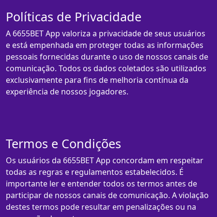
Políticas de Privacidade
A 6655BET App valoriza a privacidade de seus usuários
e está empenhada em proteger todas as informações
pessoais fornecidas durante o uso de nossos canais de
comunicação. Todos os dados coletados são utilizados
exclusivamente para fins de melhoria contínua da
experiência de nossos jogadores.
Termos e Condições
Os usuários da 6655BET App concordam em respeitar
todas as regras e regulamentos estabelecidos. É
importante ler e entender todos os termos antes de
participar de nossos canais de comunicação. A violação
destes termos pode resultar em penalizações ou na