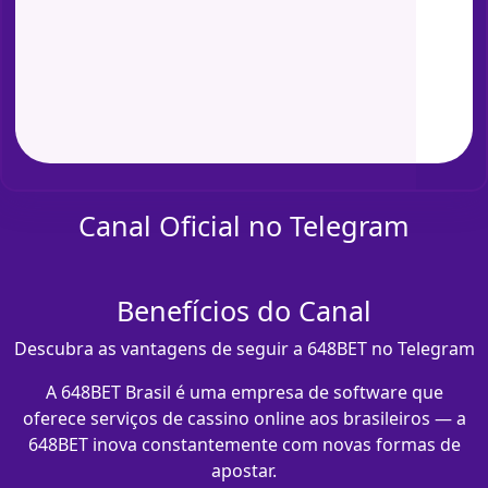
Canal Oficial no Telegram
Benefícios do Canal
Descubra as vantagens de seguir a 648BET no Telegram
A 648BET Brasil é uma empresa de software que
oferece serviços de cassino online aos brasileiros — a
648BET inova constantemente com novas formas de
apostar.