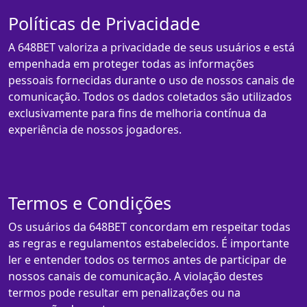
Políticas de Privacidade
A 648BET valoriza a privacidade de seus usuários e está
empenhada em proteger todas as informações
pessoais fornecidas durante o uso de nossos canais de
comunicação. Todos os dados coletados são utilizados
exclusivamente para fins de melhoria contínua da
experiência de nossos jogadores.
Termos e Condições
Os usuários da 648BET concordam em respeitar todas
as regras e regulamentos estabelecidos. É importante
ler e entender todos os termos antes de participar de
nossos canais de comunicação. A violação destes
termos pode resultar em penalizações ou na