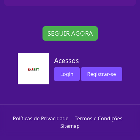
SEGUIR AGORA
Acessos
Login
Registrar-se
Políticas de Privacidade
Termos e Condições
Sitemap