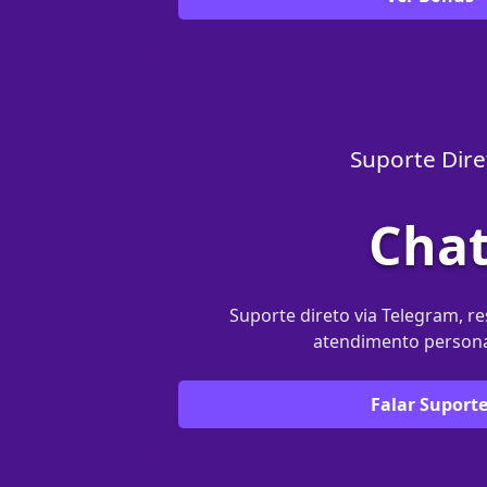
Suporte Dire
Cha
Suporte direto via Telegram, r
atendimento persona
Falar Suport