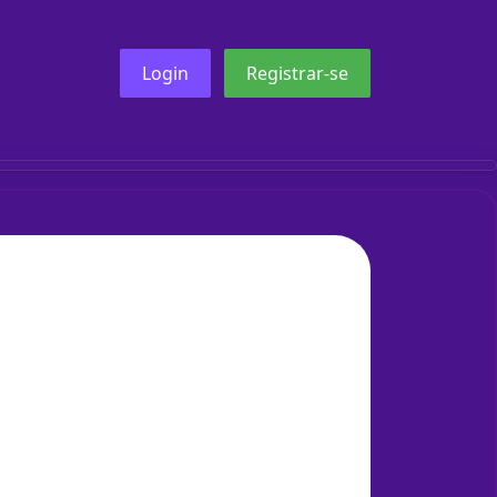
Login
Registrar-se