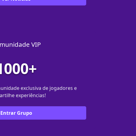
munidade VIP
1000+
unidade exclusiva de jogadores e
rtilhe experiências!
Entrar Grupo