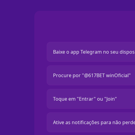
Baixe o app Telegram no seu disposi
Procure por "@617BET winOficial"
Toque em "Entrar" ou "Join"
Ative as notificações para não perd