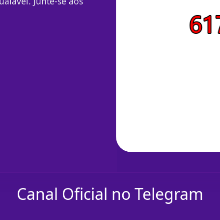
ualável. Junte-se aos
Canal Oficial no Telegram