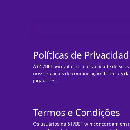
Políticas de Privacida
A 617BET win valoriza a privacidade de seu
nossos canais de comunicação. Todos os dad
jogadores.
Termos e Condições
Os usuários da 617BET win concordam em res