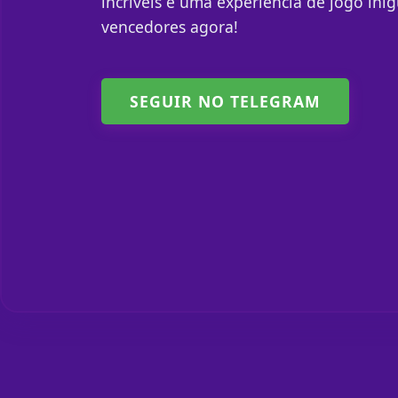
incríveis e uma experiência de jogo inig
vencedores agora!
SEGUIR NO TELEGRAM