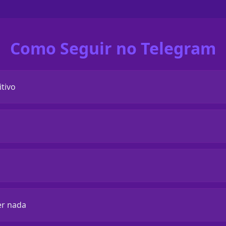
Como Seguir no Telegram
tivo
er nada