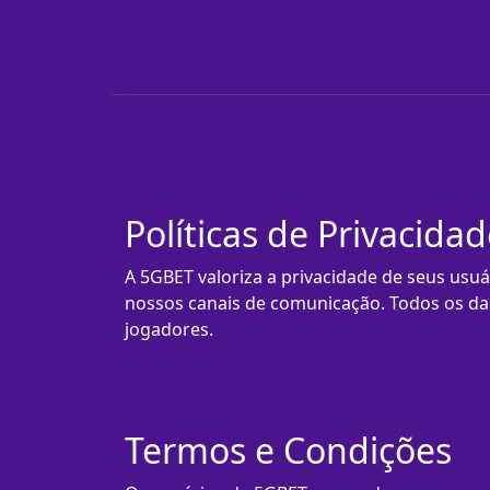
Políticas de Privacida
A 5GBET valoriza a privacidade de seus usu
nossos canais de comunicação. Todos os dad
jogadores.
Termos e Condições