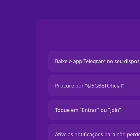
Baixe o app Telegram no seu disposi
Procure por "@5GBETOficial"
Toque em "Entrar" ou "Join"
Ative as notificações para não perd