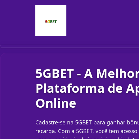
5GBET - A Melho
Plataforma de A
Online
Cadastre-se na 5GBET para ganhar bônu
recarga. Com a 5GBET, você tem acesso 