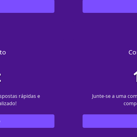
to
Co
t
espostas rápidas e
Junte-se a uma com
lizado!
compa
e