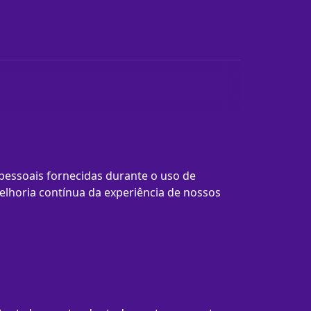
pessoais fornecidas durante o uso de
elhoria contínua da experiência de nossos