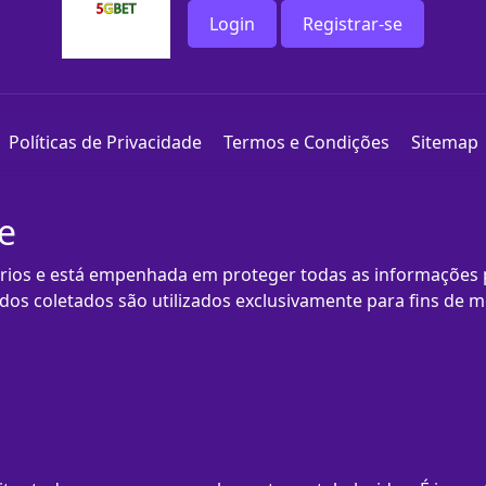
Login
Registrar-se
Políticas de Privacidade
Termos e Condições
Sitemap
de
ários e está empenhada em proteger todas as informações 
os coletados são utilizados exclusivamente para fins de m