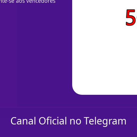
unte-se aos vencedores
Canal Oficial no Telegram