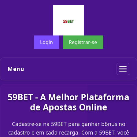
Login
Registrar-se
Menu
59BET - A Melhor Plataforma
de Apostas Online
Cadastre-se na 59BET para ganhar bônus no
cadastro e em cada recarga. Com a 59BET, você