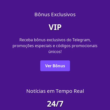
Bônus Exclusivos
VIP
Receba bônus exclusivos do Telegram,
promoções especiais e códigos promocionais
únicos!
Ver Bônus
Notícias em Tempo Real
24/7