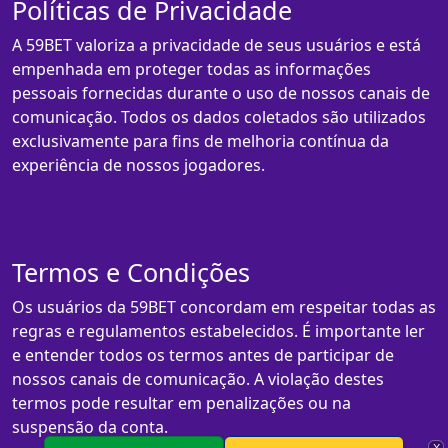
Políticas de Privacidade
A 59BET valoriza a privacidade de seus usuários e está
empenhada em proteger todas as informações
pessoais fornecidas durante o uso de nossos canais de
comunicação. Todos os dados coletados são utilizados
exclusivamente para fins de melhoria contínua da
experiência de nossos jogadores.
Termos e Condições
Os usuários da 59BET concordam em respeitar todas as
regras e regulamentos estabelecidos. É importante ler
e entender todos os termos antes de participar de
nossos canais de comunicação. A violação destes
termos pode resultar em penalizações ou na
suspensão da conta.