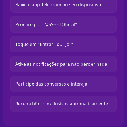
Baixe o app Telegram no seu dispositivo
Procure por "@59BETOficial"
Toque em "Entrar" ou "Join"
Ative as notificações para não perder nada
Participe das conversas e interaja
Receba bônus exclusivos automaticamente