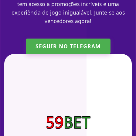
tem acesso a promoções incríveis e uma
experiência de jogo inigualável. Junte-se aos
vencedores agora!
SEGUIR NO TELEGRAM