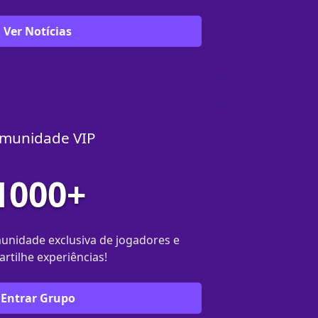
Ver Notícias
munidade VIP
1000+
unidade exclusiva de jogadores e
rtilhe experiências!
Entrar Grupo