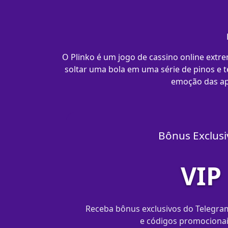
O Plinko é um jogo de cassino online extre
soltar uma bola em uma série de pinos e te
emoção das ap
Bônus Exclusi
VIP
Receba bônus exclusivos do Telegra
e códigos promocionai