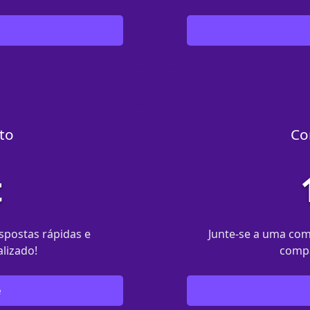
to
Co
t
espostas rápidas e
Junte-se a uma com
lizado!
compa
e