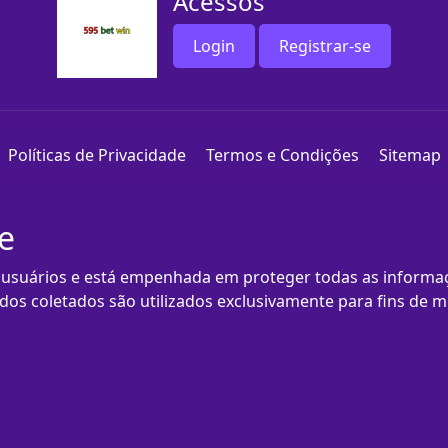
Acessos
Login
Registrar-se
Políticas de Privacidade
Termos e Condições
Sitemap
de
us usuários e está empenhada em proteger todas as informa
os coletados são utilizados exclusivamente para fins de m