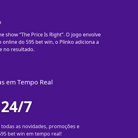
m
e show “The Price Is Right”. O jogo envolve
 online do 595 bet win, o Plinko adiciona a
 no resultado.
as em Tempo Real
24/7
e todas as novidades, promoções e
595 bet win em tempo real!