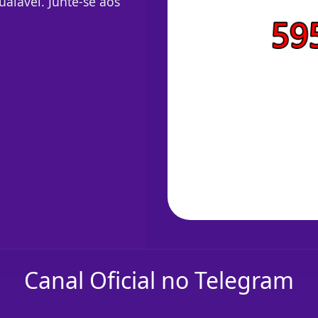
ualável. Junte-se aos
Canal Oficial no Telegram