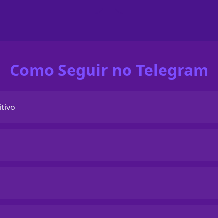
Como Seguir no Telegram
tivo