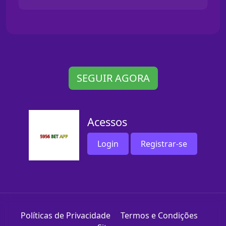
SEGUIR AGORA
Acessos
Login
Registrar-se
Políticas de Privacidade
Termos e Condições