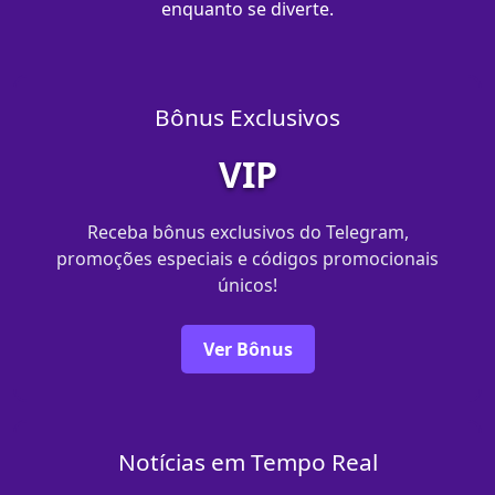
enquanto se diverte.
Bônus Exclusivos
VIP
Receba bônus exclusivos do Telegram,
promoções especiais e códigos promocionais
únicos!
Ver Bônus
Notícias em Tempo Real