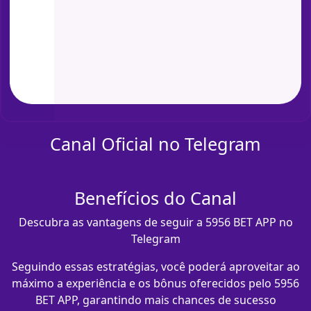
Canal Oficial no Telegram
Benefícios do Canal
Descubra as vantagens de seguir a 5956 BET APP no
Telegram
Seguindo essas estratégias, você poderá aproveitar ao
máximo a experiência e os bônus oferecidos pelo 5956
BET APP, garantindo mais chances de sucesso