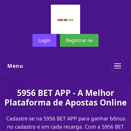
Login
Registrar-se
Menu
5956 BET APP - A Melhor
Plataforma de Apostas Online
Cadastre-se na 5956 BET APP para ganhar bônus
no cadastro e em cada recarga. Com a 5956 BET