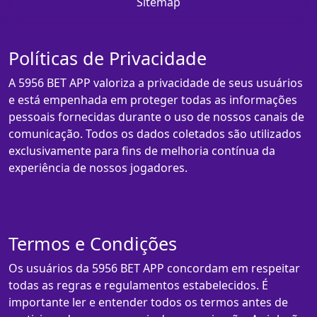
Sitemap
Políticas de Privacidade
A 5956 BET APP valoriza a privacidade de seus usuários
e está empenhada em proteger todas as informações
pessoais fornecidas durante o uso de nossos canais de
comunicação. Todos os dados coletados são utilizados
exclusivamente para fins de melhoria contínua da
experiência de nossos jogadores.
Termos e Condições
Os usuários da 5956 BET APP concordam em respeitar
todas as regras e regulamentos estabelecidos. É
importante ler e entender todos os termos antes de