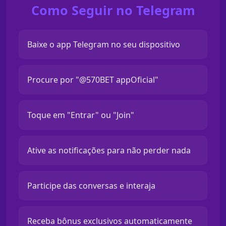
Como Seguir no Telegram
Baixe o app Telegram no seu dispositivo
Procure por "@570BET appOficial"
Toque em "Entrar" ou "Join"
Ative as notificações para não perder nada
Participe das conversas e interaja
Receba bônus exclusivos automaticamente