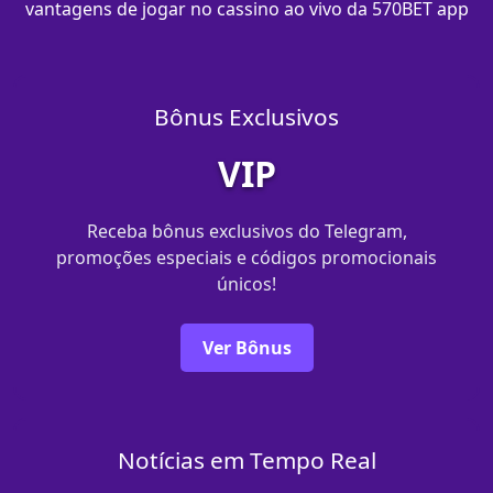
vantagens de jogar no cassino ao vivo da 570BET app
Bônus Exclusivos
VIP
Receba bônus exclusivos do Telegram,
promoções especiais e códigos promocionais
únicos!
Ver Bônus
Notícias em Tempo Real