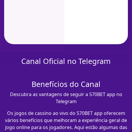
Canal Oficial no Telegram
Benefícios do Canal
Descubra as vantagens de seguir a 570BET app no
Telegram
Os jogos de cassino ao vivo do 570BET app oferecem
vários benefícios que melhoram a experiência geral de
jogo online para os jogadores. Aqui estão algumas das