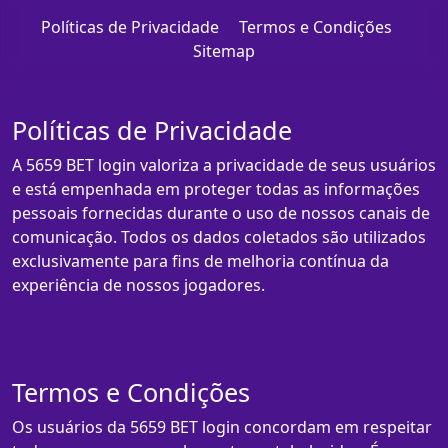
Políticas de Privacidade
Termos e Condições
Sitemap
Políticas de Privacidade
A 5659 BET login valoriza a privacidade de seus usuários
e está empenhada em proteger todas as informações
pessoais fornecidas durante o uso de nossos canais de
comunicação. Todos os dados coletados são utilizados
exclusivamente para fins de melhoria contínua da
experiência de nossos jogadores.
Termos e Condições
Os usuários da 5659 BET login concordam em respeitar