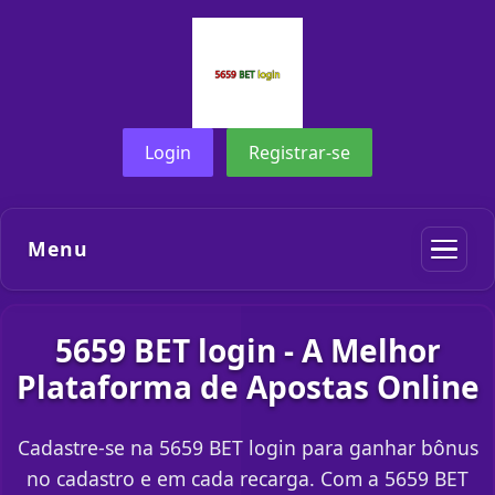
Login
Registrar-se
Menu
5659 BET login - A Melhor
Plataforma de Apostas Online
Cadastre-se na 5659 BET login para ganhar bônus
no cadastro e em cada recarga. Com a 5659 BET