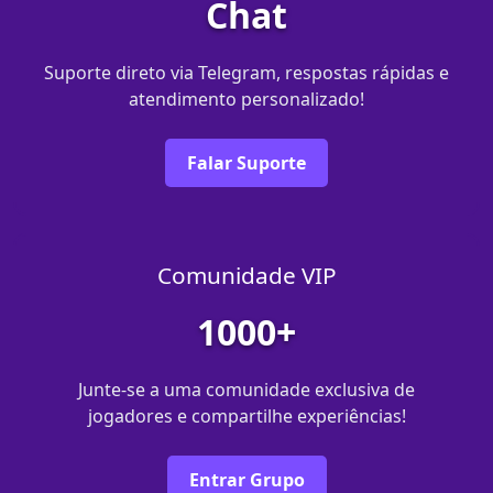
Chat
Suporte direto via Telegram, respostas rápidas e
atendimento personalizado!
Falar Suporte
Comunidade VIP
1000+
Junte-se a uma comunidade exclusiva de
jogadores e compartilhe experiências!
Entrar Grupo