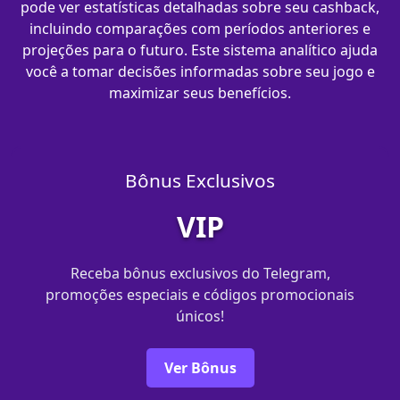
pode ver estatísticas detalhadas sobre seu cashback,
incluindo comparações com períodos anteriores e
projeções para o futuro. Este sistema analítico ajuda
você a tomar decisões informadas sobre seu jogo e
maximizar seus benefícios.
Bônus Exclusivos
VIP
Receba bônus exclusivos do Telegram,
promoções especiais e códigos promocionais
únicos!
Ver Bônus