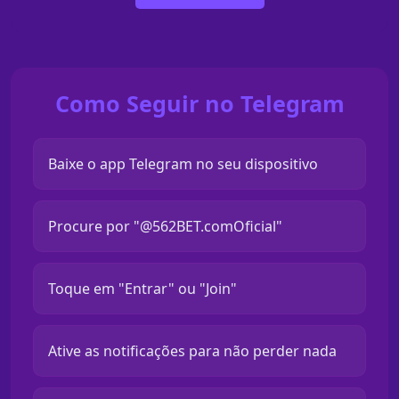
Como Seguir no Telegram
Baixe o app Telegram no seu dispositivo
Procure por "@562BET.comOficial"
Toque em "Entrar" ou "Join"
Ative as notificações para não perder nada