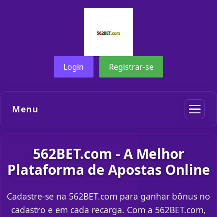
Login
Registrar-se
Menu
562BET.com - A Melhor
Plataforma de Apostas Online
Cadastre-se na 562BET.com para ganhar bônus no
cadastro e em cada recarga. Com a 562BET.com,