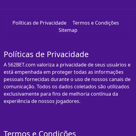
Políticas de Privacidade
Termos e Condições
Sitemap
Políticas de Privacidade
A 562BET.com valoriza a privacidade de seus usuários e
está empenhada em proteger todas as informações
pessoais fornecidas durante o uso de nossos canais de
comunicação. Todos os dados coletados são utilizados
exclusivamente para fins de melhoria contínua da
experiência de nossos jogadores.
Termos e Condições