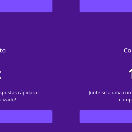
to
Co
t
espostas rápidas e
Junte-se a uma com
lizado!
compa
e