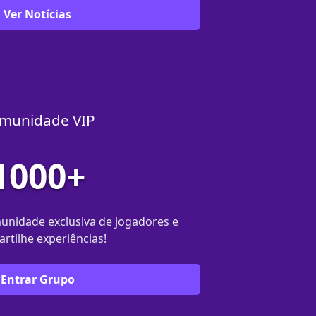
Ver Notícias
munidade VIP
1000+
unidade exclusiva de jogadores e
rtilhe experiências!
Entrar Grupo