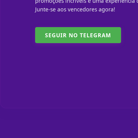
promoções incríveis e uma experiência d
Junte-se aos vencedores agora!
SEGUIR NO TELEGRAM