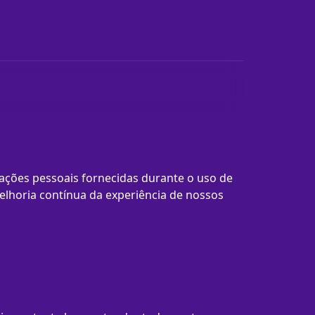
ações pessoais fornecidas durante o uso de
elhoria contínua da experiência de nossos