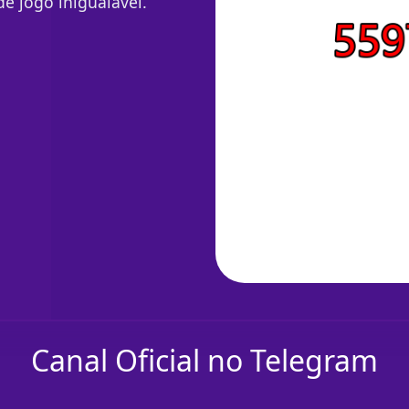
e jogo inigualável.
Canal Oficial no Telegram