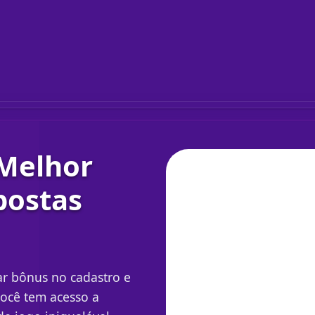
 Melhor
postas
ar bônus no cadastro e
você tem acesso a