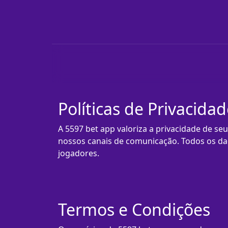
Políticas de Privacida
A 5597 bet app valoriza a privacidade de s
nossos canais de comunicação. Todos os dad
jogadores.
Termos e Condições