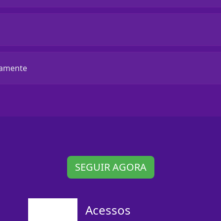
camente
SEGUIR AGORA
Acessos