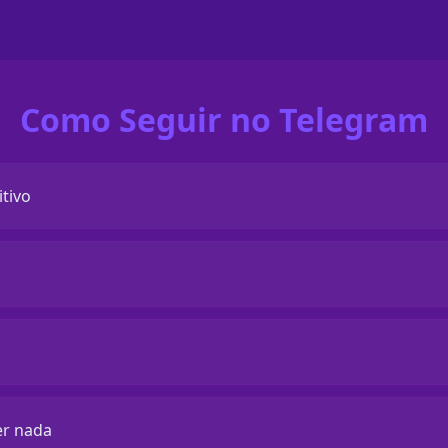
Como Seguir no Telegram
tivo
er nada