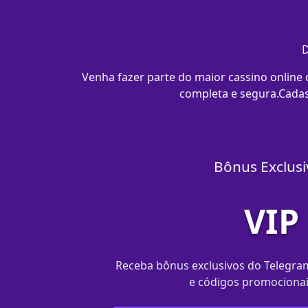
D
Venha fazer parte do maior cassino online
completa e segura.Cadas
Bônus Exclusi
VIP
Receba bônus exclusivos do Telegra
e códigos promocionai