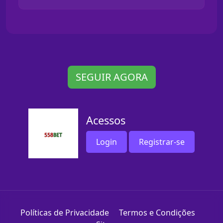
SEGUIR AGORA
Acessos
Login
Registrar-se
Políticas de Privacidade
Termos e Condições