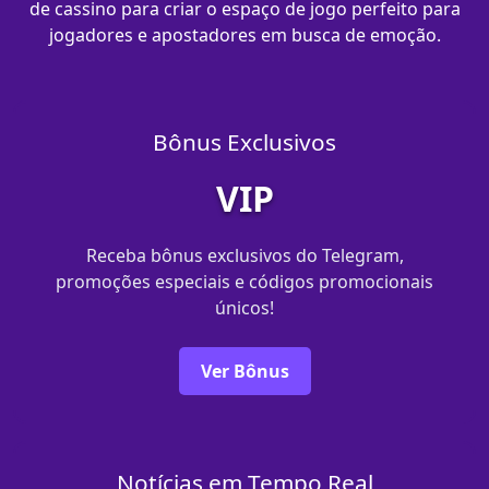
de cassino para criar o espaço de jogo perfeito para
jogadores e apostadores em busca de emoção.
Bônus Exclusivos
VIP
Receba bônus exclusivos do Telegram,
promoções especiais e códigos promocionais
únicos!
Ver Bônus
Notícias em Tempo Real