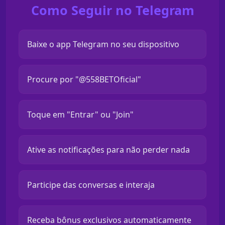
Como Seguir no Telegram
Baixe o app Telegram no seu dispositivo
Procure por "@558BETOficial"
Toque em "Entrar" ou "Join"
Ative as notificações para não perder nada
Participe das conversas e interaja
Receba bônus exclusivos automaticamente