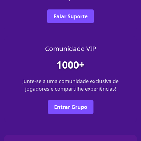
Falar Suporte
Comunidade VIP
1000+
Junte-se a uma comunidade exclusiva de
jogadores e compartilhe experiências!
Entrar Grupo